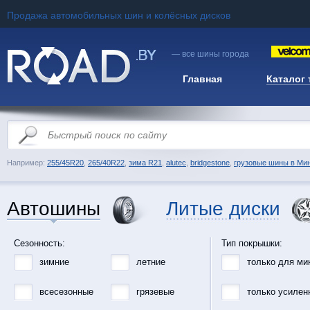
Продажа автомобильных шин и колёсных дисков
— все шины города
Главная
Каталог
Например:
255/45R20
,
265/40R22
,
зима R21
,
alutec
,
bridgestone
,
грузовые шины в Ми
Автошины
Литые диски
Сезонность:
Тип покрышки:
зимние
летние
только для ми
всесезонные
грязевые
только усилен