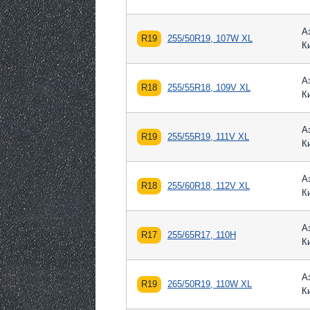
А
R19
255/50R19, 107W XL
К
А
R18
255/55R18, 109V XL
К
А
R19
255/55R19, 111V XL
К
А
R18
255/60R18, 112V XL
К
А
R17
255/65R17, 110H
К
А
R19
265/50R19, 110W XL
К