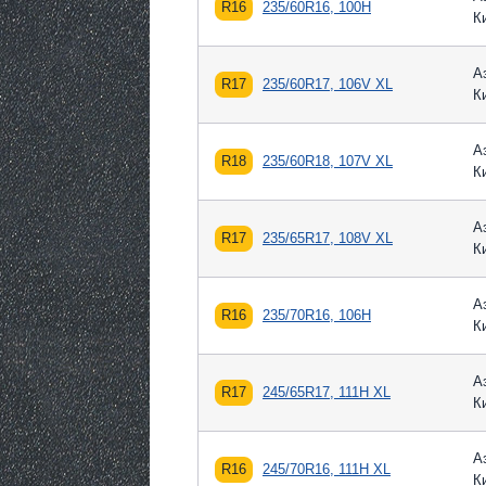
R16
235/60R16, 100H
К
А
R17
235/60R17, 106V XL
К
А
R18
235/60R18, 107V XL
К
А
R17
235/65R17, 108V XL
К
А
R16
235/70R16, 106H
К
А
R17
245/65R17, 111H XL
К
А
R16
245/70R16, 111H XL
К