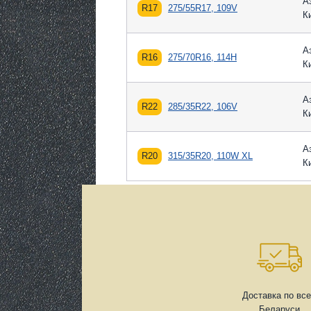
А
R17
275/55R17, 109V
К
А
R16
275/70R16, 114H
К
А
R22
285/35R22, 106V
К
А
R20
315/35R20, 110W XL
К
Доставка по вс
Беларуси