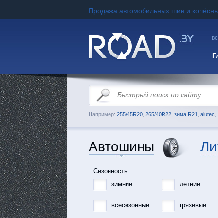
Продажа автомобильных шин и колёсны
— вс
Г
Например:
255/45R20
,
265/40R22
,
зима R21
,
alutec
,
Автошины
Ли
Сезонность:
зимние
летние
всесезонные
грязевые