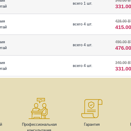
зия
340.00 
всего 1 шт.
331.0
итай
зия
428.00 
всего 4 шт.
415.0
итай
зия
490.00 
всего 4 шт.
476.0
итай
зия
340.00 
всего 4 шт.
331.0
итай
ей
Профессиональная
Гарантия
консультация