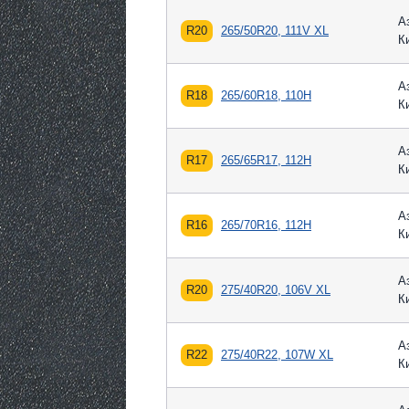
А
R20
265/50R20, 111V XL
К
А
R18
265/60R18, 110H
К
А
R17
265/65R17, 112H
К
А
R16
265/70R16, 112H
К
А
R20
275/40R20, 106V XL
К
А
R22
275/40R22, 107W XL
К