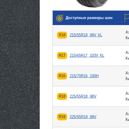
Доступные размеры шин
А
R18
215/55R18, 99V XL
К
А
R17
215/65R17, 103V XL
К
А
R16
215/70R16, 100H
К
А
R18
225/55R18, 98V
К
А
R19
225/55R19, 99V
К