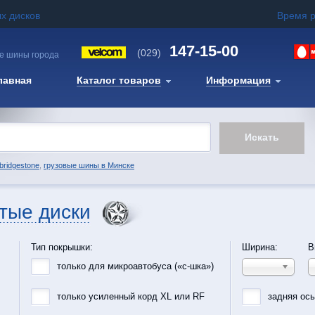
х дисков
Время 
147-15-00
(029)
е шины города
лавная
Каталог товаров
Информация
bridgestone
,
грузовые шины в Минске
тые диски
Тип покрышки:
Ширина:
В
только для микроавтобуса («с-шка»)
только усиленный корд XL или RF
задняя ос