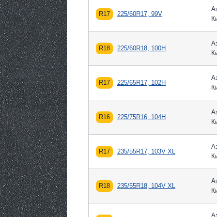
А
R17
225/60R17, 99V
К
А
R18
225/60R18, 100H
К
А
R17
225/65R17, 102H
К
А
R16
225/75R16, 104H
К
А
R17
235/55R17, 103V XL
К
А
R18
235/55R18, 104V XL
К
А