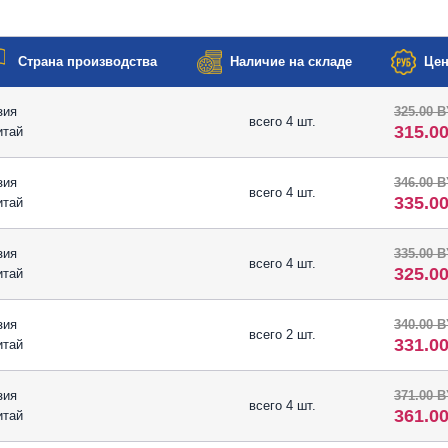
Страна производства
Наличие на складе
Цен
зия
325.00 
всего 4 шт.
315.0
итай
зия
346.00 
всего 4 шт.
335.0
итай
зия
335.00 
всего 4 шт.
325.0
итай
зия
340.00 
всего 2 шт.
331.0
итай
зия
371.00 
всего 4 шт.
361.0
итай