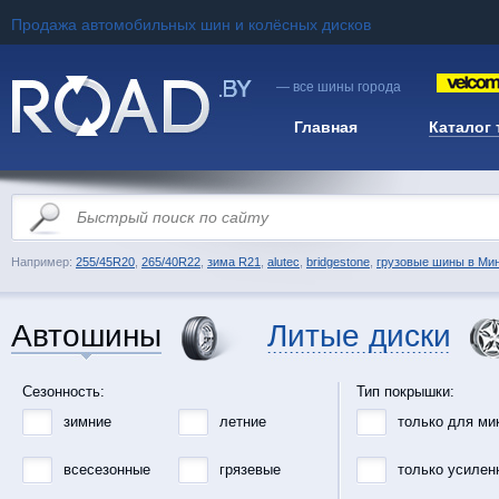
Продажа автомобильных шин и колёсных дисков
— все шины города
Главная
Каталог
Например:
255/45R20
,
265/40R22
,
зима R21
,
alutec
,
bridgestone
,
грузовые шины в Ми
Автошины
Литые диски
Сезонность:
Тип покрышки:
зимние
летние
только для ми
всесезонные
грязевые
только усилен