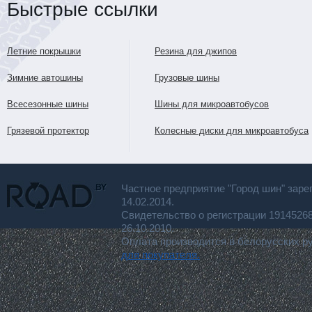
Быстрые ссылки
Летние покрышки
Резина для джипов
Зимние автошины
Грузовые шины
Всесезонные шины
Шины для микроавтобусов
Грязевой протектор
Колесные диски для микроавтобуса
Частное предприятие "Город шин" заре
14.02.2014.
Свидетельство о регистрации 191452
26.10.2010.
Оплата производится в белорусских р
для покупателя.