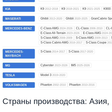
K9
K9
K9
K900
KIA
2012-2018
2018-2021
2021-2025
Ghibli
Ghibli
GranCabrio Sp
MASERATI
2013-2020
2020-2025
C-Class AMG
CL-Class
CL-
MERCEDES-BENZ
2024-2026
2006-2010
E-Class All-Terrain
E-Class AMG
2023-2026
2024-20
S-Class AMG
S-Class AMG
2006-2009
2009-2013
S-Class Cabrio AMG
S-Class Coupe
2016-2017
201
S-Class
S-Class
MERCEDES-
2014-2017
2017-2020
MAYBACH
Cyberster
IM5
MG
2023-2026
2025-2026
Model 3
TESLA
2019-2020
Phaeton
Phaeton
VOLKSWAGEN
2002-2010
2010-2016
Страны производства: Азия,