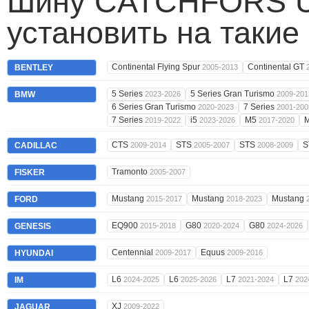
Шину CATCHFORS 
установить на такие
Continental Flying Spur
Continental GT
BENTLEY
2005-2013
5 Series
5 Series Gran Turismo
BMW
2023-2026
2009-201
6 Series Gran Turismo
7 Series
2020-2023
2001-200
7 Series
i5
M5
2019-2022
2023-2026
2017-2020
CTS
STS
STS
S
CADILLAC
2009-2014
2005-2007
2008-2009
Tramonto
FISKER
2005-2007
Mustang
Mustang
Mustang
FORD
2015-2017
2018-2023
EQ900
G80
G80
GENESIS
2015-2018
2020-2024
2024-2026
Centennial
Equus
HYUNDAI
2009-2017
2009-2016
L6
L6
L7
L7
IM
2024-2025
2025-2026
2021-2024
202
XJ
JAGUAR
2009-2022