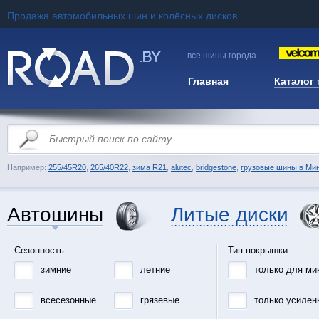
Продажа автомобильных шин и колёсных дисков
— все шины города
Главная
Каталог
Например:
255/45R20
,
265/40R22
,
зима R21
,
alutec
,
bridgestone
,
грузовые шины в Ми
Автошины
Литые диски
Сезонность:
Тип покрышки:
зимние
летние
только для ми
всесезонные
грязевые
только усилен