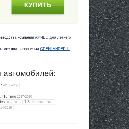
КУПИТЬ
оизводства компании АРИВО для летнего
 также под названиями
GRENLANDER L-
и автомобилей:
ur
2013-2019
an Turismo
2017-2020
ries
7 Series
2012-2015
2015-2019
014-2018