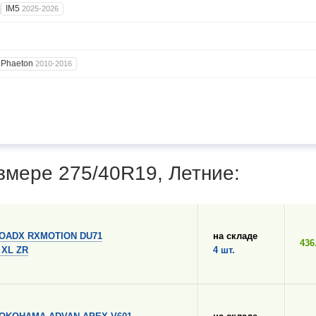
IM5
2025-2026
Phaeton
2010-2016
змере 275/40R19, Летние:
OADX RXMOTION DU71
на складе
436
 XL ZR
4 шт.