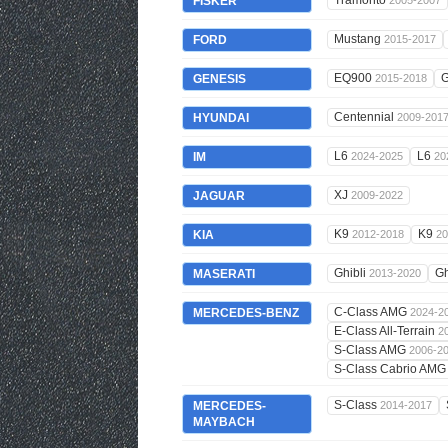
Tramonto
FISKER
2005-2007
Mustang
FORD
2015-2017
EQ900
GENESIS
2015-2018
Centennial
HYUNDAI
2009-201
L6
L6
IM
2024-2025
20
XJ
JAGUAR
2009-2022
K9
K9
KIA
2012-2018
20
Ghibli
Gh
MASERATI
2013-2020
C-Class AMG
MERCEDES-BENZ
2024-2
E-Class All-Terrain
2
S-Class AMG
2006-2
S-Class Cabrio AM
S-Class
MERCEDES-
2014-2017
MAYBACH