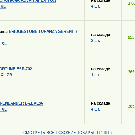
OKOHAMA ADVAN APEX V601
на складе
1 0
 XL
4 шт.
шины
BRIDGESTONE TURANZA SERENITY
на складе
955
2 шт.
W XL
ORTUNE FSR-702
на складе
365
 XL ZR
1 шт.
RENLANDER L-ZEAL56
на складе
385
W XL
4 шт.
СМОТРЕТЬ ВСЕ ПОХОЖИЕ ТОВАРЫ (114 ШТ.)