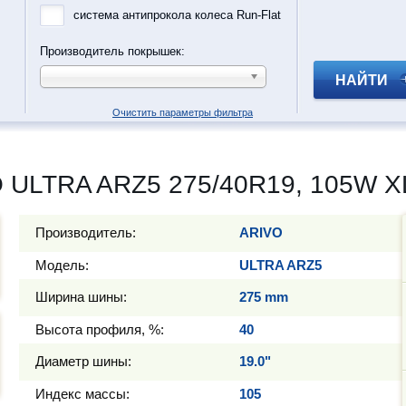
система антипрокола колеса Run-Flat
Производитель покрышек:
НАЙТИ
Очистить параметры фильтра
 ULTRA ARZ5 275/40R19, 105W X
Производитель:
ARIVO
Модель:
ULTRA ARZ5
Ширина шины:
275 mm
Высота профиля, %:
40
Диаметр шины:
19.0"
Индекс массы:
105