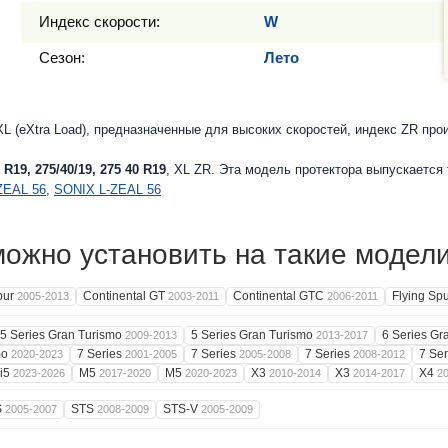
Индекс скорости:
W
Сезон:
Лето
 (eXtra Load), предназначенные для высоких скоростей, индекс ZR пр
 R19, 275/40/19, 275 40 R19
, XL ZR. Эта модель протектора выпускается
ZEAL 56
,
SONIX L-ZEAL 56
ожно установить на такие модел
pur
Continental GT
Continental GTC
Flying Sp
2005-2013
2003-2011
2006-2011
5 Series Gran Turismo
5 Series Gran Turismo
6 Series Gr
2009-2013
2013-2017
mo
7 Series
7 Series
7 Series
7 Se
2020-2023
2001-2005
2005-2008
2008-2012
i5
M5
M5
X3
X3
X4
2023-2026
2017-2020
2020-2023
2010-2014
2014-2017
2
S
STS
STS-V
2005-2007
2008-2009
2005-2009