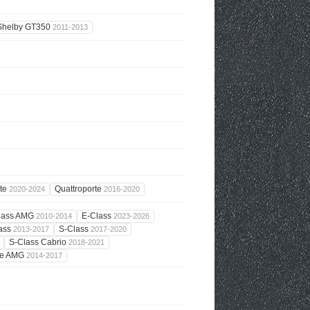
Shelby GT350
2011-2013
rte
Quattroporte
2020-2024
2016-2020
lass AMG
E-Class
2010-2014
2023-2026
ass
S-Class
2013-2017
2017-2020
S-Class Cabrio
2018-2021
pe AMG
2014-2017