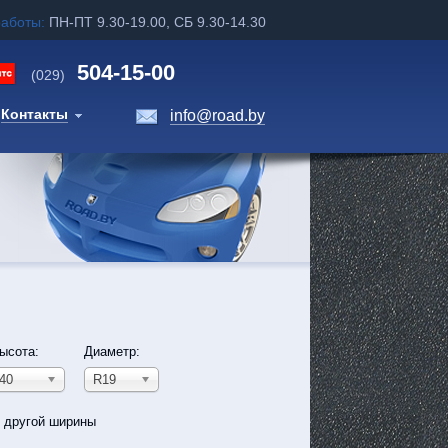
работы:
ПН-ПТ 9.30-19.00, СБ 9.30-14.30
504-15-00
(029)
Контакты
info@road.by
ысота:
Диаметр:
40
R19
ь другой ширины