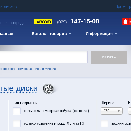
х дисков
Время 
147-15-00
(029)
е шины города
лавная
Каталог товаров
Информация
bridgestone
,
грузовые шины в Минске
тые диски
Тип покрышки:
Ширина:
В
только для микроавтобуса («с-шка»)
275
только усиленный корд XL или RF
задняя ос