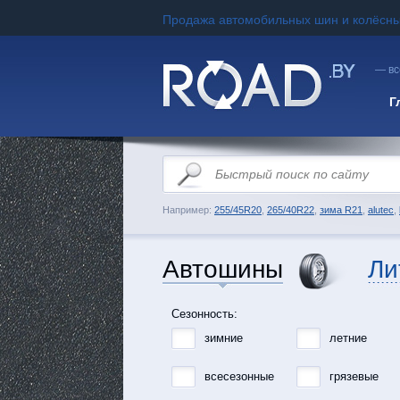
Продажа автомобильных шин и колёсны
— вс
Г
Например:
255/45R20
,
265/40R22
,
зима R21
,
alutec
,
Автошины
Ли
Сезонность:
зимние
летние
всесезонные
грязевые