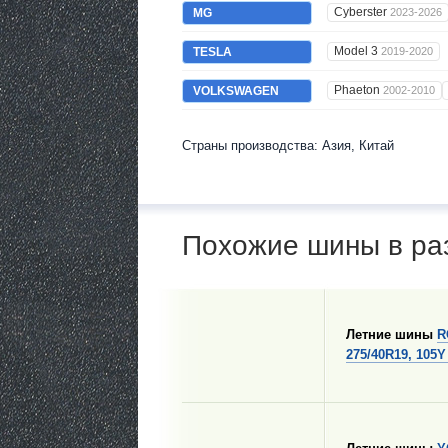
Cyberster
MG
2023-2026
Model 3
TESLA
2019-2020
Phaeton
VOLKSWAGEN
2002-2010
Страны производства: Азия, Китай
Похожие шины в ра
Летние шины
R
275/40R19, 105Y