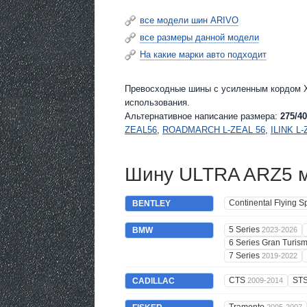
все модели шин ARIVO
все размеры данной модели
На какие марки авто подходит
Превосходные шины c усиленным кордом XL
использования.
Альтернативное написание размера:
275/40
ZEAL56
,
ROADMARCH L-ZEAL 56
,
ILINK L-
Шину ULTRA ARZ5 м
Continental Flying S
BENTLEY
5 Series
BMW
2023-2026
6 Series Gran Turis
7 Series
2019-2022
CTS
ST
CADILLAC
2009-2014