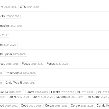
4-V
CTS
2020-2026
2004-2007
ectra
2006-2008
ossfire
2003-2008
8-2019
on
2024-2026
30 Spider
2005-2009
ocus
Focus
Focus
2015-2018
2019-2022
2022-2025
Commodore
04
2004-2006
Civic Type R
08
2015-2017
lantra
Elantra
Elantra
i30
i30
2019-2020
2020-2023
2023-2026
2017-2021
2021
i30 N
i30 N
i30 Sedan
i30 Sedan
2025
2017-2021
2021-2025
2021-2024
2024-
eed
Ceed
Cerato
Cerato
Cerato 
2019-2021
2021-2025
2018-2021
2021-2025