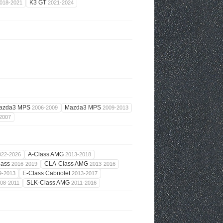
K3 GT
018-2021
2021-2024
azda3 MPS
Mazda3 MPS
2006-2009
2009-2013
2007
A-Class AMG
022-2026
2013-2018
lass
CLA-Class AMG
2016-2019
2013-2016
E-Class Cabriolet
9-2013
2013-2017
SLK-Class AMG
08-2011
2011-2016