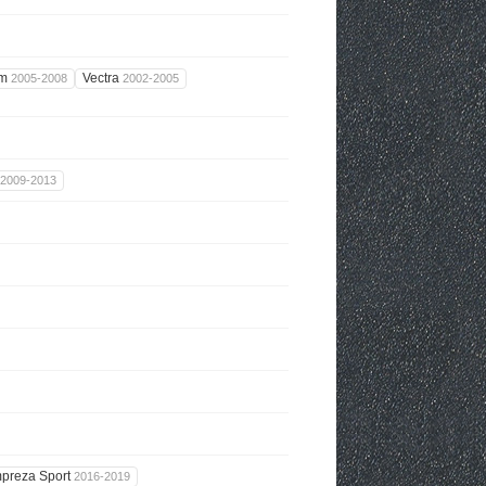
um
Vectra
2005-2008
2002-2005
2009-2013
mpreza Sport
2016-2019