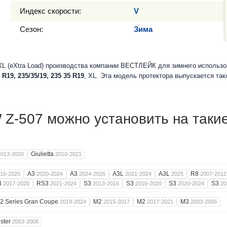
Индекс скорости:
V
Сезон:
Зима
L (eXtra Load) производства компании ВЕСТЛЕЙК для зимнего использо
 R19, 235/35/19, 235 35 R19
, XL. Эта модель протектора выпускается та
-507 можно установить на таки
Giulietta
2013-2020
2010-2021
A3
A3
A3L
A3L
R8
16-2020
2020-2024
2024-2026
2021-2024
2025
2007-2012
3
RS3
S3
S3
S3
S3
2017-2020
2021-2024
2013-2016
2016-2020
2020-2024
20
2 Series Gran Coupe
M2
M2
M3
2019-2024
2015-2017
2017-2021
2003-2006
ster
2003-2006