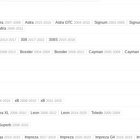
tra
Astra
Astra GTC
Signum
Sign
2007-2009
2015-2019
2004-2010
2003-2005
afira
2005-2011
308
308S
2013-2017
2017-2022
2015-2018
Boxster
Boxster
Cayman
Cayman
2008-2013
2004-2009
2009-2012
2005-2009
xB
xB
4-2016
2008-2010
2011-2015
tea XL
Leon
Leon
Toledo
2006-2010
2006-2012
2014-2020
2005-2009
Superb
2008-2015
ga
Impreza
Impreza
Impreza G4
I
2010-2015
2017-2019
2020-2023
2016-2019