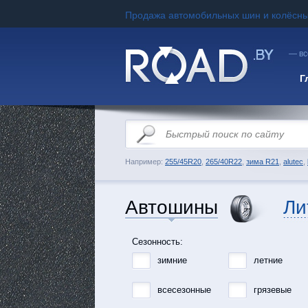
Продажа автомобильных шин и колёсны
— вс
Г
Например:
255/45R20
,
265/40R22
,
зима R21
,
alutec
,
Автошины
Ли
Сезонность:
зимние
летние
всесезонные
грязевые