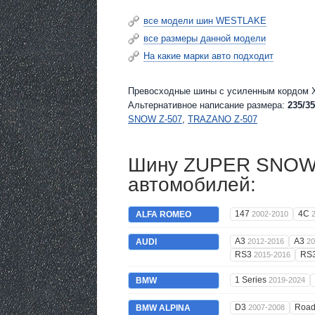
все модели шин WESTLAKE
все размеры данной модели
На какие марки авто подходит
Превосходные шины c усиленным кордом X
Альтернативное написание размера:
235/35
SNOW Z-507
,
TRAZANO Z-507
Шину ZUPER SNOW Z
автомобилей:
147
4C
ALFA ROMEO
2002-2010
A3
A3
AUDI
2012-2016
20
RS3
RS
2015-2016
1 Series
BMW
2019-2024
D3
Road
BMW ALPINA
2007-2008