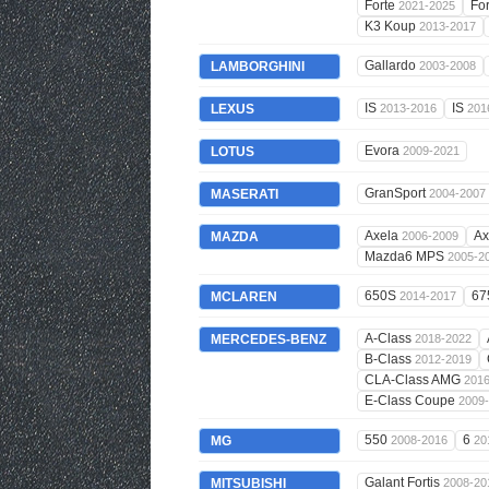
Forte
Fo
2021-2025
K3 Koup
2013-2017
Gallardo
LAMBORGHINI
2003-2008
IS
IS
LEXUS
2013-2016
201
Evora
LOTUS
2009-2021
GranSport
MASERATI
2004-2007
Axela
Ax
MAZDA
2006-2009
Mazda6 MPS
2005-2
650S
67
MCLAREN
2014-2017
A-Class
MERCEDES-BENZ
2018-2022
B-Class
2012-2019
CLA-Class AMG
201
E-Class Coupe
2009
550
6
MG
2008-2016
20
Galant Fortis
MITSUBISHI
2008-20