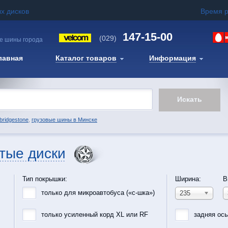
х дисков
Время 
147-15-00
(029)
е шины города
лавная
Каталог товаров
Информация
bridgestone
,
грузовые шины в Минске
тые диски
Тип покрышки:
Ширина:
В
только для микроавтобуса («с-шка»)
235
только усиленный корд XL или RF
задняя ос