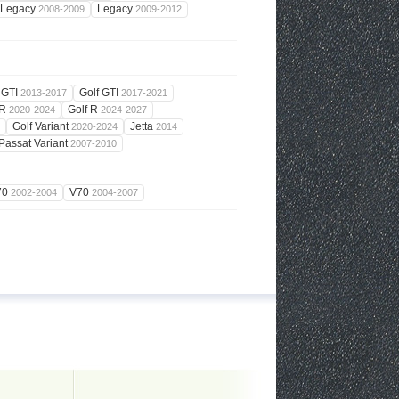
Legacy
Legacy
2008-2009
2009-2012
 GTI
Golf GTI
2013-2017
2017-2021
 R
Golf R
2020-2024
2024-2027
Golf Variant
Jetta
2020-2024
2014
Passat Variant
2007-2010
70
V70
2002-2004
2004-2007