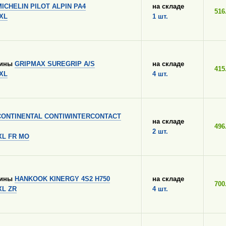
MICHELIN PILOT ALPIN PA4
на складе
516
 XL
1 шт.
шины
GRIPMAX SUREGRIP A/S
на складе
415
 XL
4 шт.
CONTINENTAL CONTIWINTERCONTACT
на складе
496
2 шт.
 XL FR MO
шины
HANKOOK KINERGY 4S2 H750
на складе
700
XL ZR
4 шт.