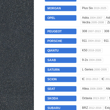
Plus Six
MORGAN
2019-2025
Astra
As
OPEL
2004-2007
Vectra
Z
2005-2008
308
308
PEUGEOT
2007-2013
911
911
PORSCHE
2004-2010
K50
QIANTU
2018-2020
9-2x
SAAB
2004-2006
L-Series
SATURN
2000-2005
tC
tC
SCION
2011-2013
201
Altea
Al
SEAT
2006-2009
Octavia
SKODA
2013-2017
BRZ
Exi
SUBARU
2012-2016