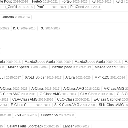
rte Koup
Forte5
Forte5
K3
K3 GT
2014-2016
2019-2021
2022-2025
2016-2018
2
pro_Cee'd
ProCeed
ProCeed
2013-2018
2019-2021
2021-2024
Gallardo
2008-2014
IS C
RC
6-2022
2009-2015
2014-2017
ela
MazdaSpeed Axela
MazdaSpeed Axela
M
2009-2013
2006-2009
2009-2013
MazdaSpeed 3
MazdaSpeed 3
MazdaSpeed 6
008
2006-2009
2009-2013
2005-
5LT
675LT Spider
Artura
MP4-12C
2015-2017
2015-2017
2021-2026
2011-2014
A-Class
A-Class
A-Class AMG
A-Class AMG
2022-2026
2013-2017
2018-2022
2
C-Class AMG
C-Class AMG
CLA-Class
CLA-C
2008-2011
2012-2014
2013-2016
CLA-Class AMG
CLC-Class
E-Class Cabriolet
6-2019
2023-2026
2008-2011
200
E-Class Coupe
SLK-Class AMG
SLK-Class AMG
-2013
2013-2017
2004-2008
20
750
XPower SV
10-2018
2010-2016
2003-2008
Galant Fortis Sportback
Lancer
15
2008-2015
2008-2017