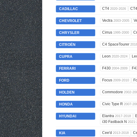
CT4
CT
CADILLAC
2020-2026
Vectra
V
CHEVROLET
2003-2005
Cirrus
Cr
CHRYSLER
1995-2000
C4 SpaceTourer
CITROËN
201
Leon
Le
CUPRA
2020-2024
F430
F4
FERRARI
2004-2009
Focus
F
FORD
2009-2010
Commodore
HOLDEN
2002-20
Civic Type R
HONDA
2007-20
Elantra
E
HYUNDAI
2017-2018
i30 Fastback N
2021-
Cee'd
C
KIA
2013-2018