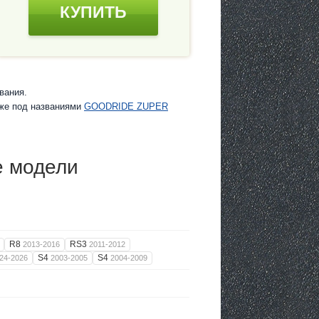
КУПИТЬ
вания.
кже под названиями
GOODRIDE ZUPER
е модели
R8
RS3
2013-2016
2011-2012
S4
S4
24-2026
2003-2005
2004-2009