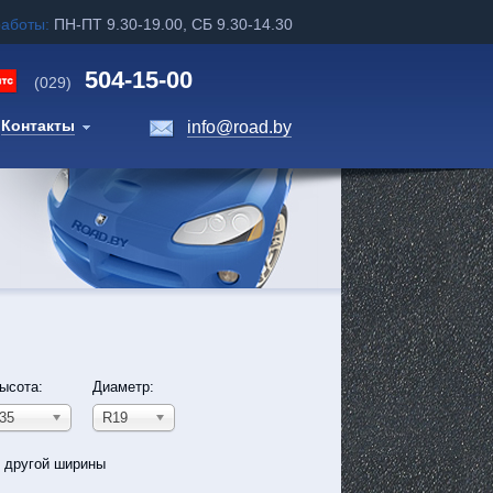
работы:
ПН-ПТ 9.30-19.00, СБ 9.30-14.30
504-15-00
(029)
Контакты
info@road.by
ысота:
Диаметр:
35
R19
ь другой ширины