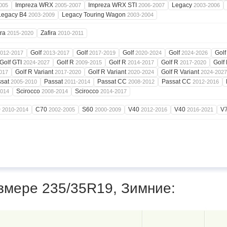
Impreza WRX
Impreza WRX STI
Legacy
005
2005-2007
2006-2007
2003-2006
Legacy B4
Legacy Touring Wagon
2003-2009
2003-2004
tra
Zafira
2015-2020
2010-2011
Golf
Golf
Golf
Golf
Golf
012-2017
2013-2017
2017-2019
2020-2024
2024-2026
Golf GTI
Golf R
Golf R
Golf R
Golf
2024-2027
2009-2015
2014-2017
2017-2020
Golf R Variant
Golf R Variant
Golf R Variant
017
2017-2020
2020-2024
2024-2027
ssat
Passat
Passat CC
Passat CC
2005-2010
2011-2014
2008-2012
2012-2016
Scirocco
Scirocco
2014
2008-2014
2014-2017
0
C70
S60
V40
V40
V
2010-2014
2002-2005
2000-2009
2012-2016
2016-2021
змере 235/35R19, Зимние: