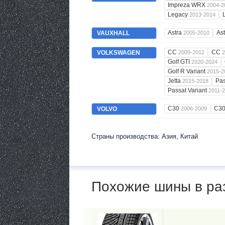
Impreza WRX
2004-2
Legacy
2013-2014
Astra
As
VAUXHALL
2005-2010
CC
CC
VOLKSWAGEN
2009-2012
2
Golf GTI
2020-2024
Golf R Variant
2015-2
Jetta
Pa
2015-2018
Passat Variant
2011-
C30
C3
VOLVO
2006-2009
Страны производства: Азия, Китай
Похожие шины в ра