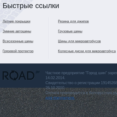
Быстрые ссылки
Летние покрышки
Резина для джипов
Зимние автошины
Грузовые шины
Всесезонные шины
Шины для микроавтобусов
Грязевой протектор
Колесные диски для микроавтобуса
Частное предприятие "Город шин" заре
14.02.2014.
Свидетельство о регистрации 191452
26.10.2010.
Оплата производится в белорусских р
для покупателя.