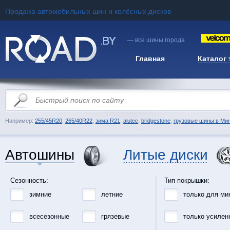
Продажа автомобильных шин и колёсных дисков
— все шины города
Главная
Каталог
Например:
255/45R20
,
265/40R22
,
зима R21
,
alutec
,
bridgestone
,
грузовые шины в Ми
Автошины
Литые диски
Сезонность:
Тип покрышки:
зимние
летние
только для ми
всесезонные
грязевые
только усилен