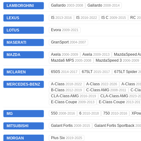
Gallardo
Gallardo
LAMBORGHINI
2003-2008
2008-2014
IS
IS
IS C
RC
LEXUS
2013-2016
2016-2022
2009-2015
20
Evora
LOTUS
2009-2021
GranSport
MASERATI
2004-2007
Axela
Axela
MazdaSpeed A
MAZDA
2006-2009
2009-2013
Mazda6 MPS
MazdaSpeed 3
2005-2008
2006-2009
650S
675LT
675LT Spider
MCLAREN
2014-2017
2015-2017
2
A-Class
A-Class
A-Class
MERCEDES-BENZ
2018-2022
2022-2026
20
B-Class
C-Class AMG
C-Cl
2012-2019
2008-2011
CLA-Class AMG
CLA-Class AMG
2016-2019
2023-2
E-Class Coupe
E-Class Coupe
2009-2013
2013-201
550
6
750
XPow
MG
2008-2016
2010-2018
2010-2016
Galant Fortis
Galant Fortis Sportback
MITSUBISHI
2008-2015
200
Plus Six
MORGAN
2019-2025