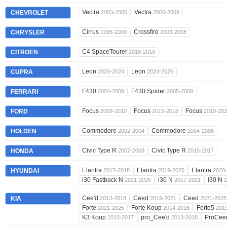
Vectra
Vectra
CHEVROLET
2003-2005
2006-2008
Cirrus
Crossfire
CHRYSLER
1995-2000
2003-2008
C4 SpaceTourer
CITROËN
2018-2019
Leon
Leon
CUPRA
2020-2024
2024-2026
F430
F430 Spider
FERRARI
2004-2009
2005-2009
Focus
Focus
Focus
FORD
2009-2010
2015-2018
2019-20
Commodore
Commodore
HOLDEN
2002-2004
2004-2006
Civic Type R
Civic Type R
HONDA
2007-2008
2015-2017
Elantra
Elantra
Elantra
HYUNDAI
2017-2018
2019-2020
2020
i30 Fastback N
i30 N
i30 N
2021-2025
2017-2021
2
Cee'd
Ceed
Ceed
KIA
2013-2018
2019-2021
2021-2025
Forte
Forte Koup
Forte5
2021-2025
2014-2016
201
K3 Koup
pro_Cee'd
ProCe
2013-2017
2013-2018