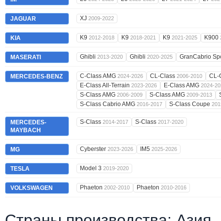
XJ
JAGUAR
2009-2022
K9
K9
K9
K900
KIA
2012-2018
2018-2021
2021-2025
Ghibli
Ghibli
GranCabrio Sp
MASERATI
2013-2020
2020-2025
C-Class AMG
CL-Class
CL-
MERCEDES-BENZ
2024-2026
2006-2010
E-Class All-Terrain
E-Class AMG
2023-2026
2024-20
S-Class AMG
S-Class AMG
2006-2009
2009-2013
S-Class Cabrio AMG
S-Class Coupe
2016-2017
201
S-Class
S-Class
MERCEDES-
2014-2017
2017-2020
MAYBACH
Cyberster
IM5
MG
2023-2026
2025-2026
Model 3
TESLA
2019-2020
Phaeton
Phaeton
VOLKSWAGEN
2002-2010
2010-2016
Страны производства: Азия,