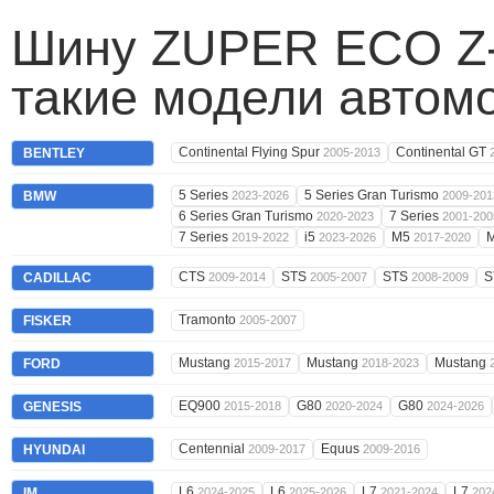
Шину ZUPER ECO Z-
такие модели автом
Continental Flying Spur
Continental GT
BENTLEY
2005-2013
5 Series
5 Series Gran Turismo
BMW
2023-2026
2009-201
6 Series Gran Turismo
7 Series
2020-2023
2001-200
7 Series
i5
M5
2019-2022
2023-2026
2017-2020
CTS
STS
STS
S
CADILLAC
2009-2014
2005-2007
2008-2009
Tramonto
FISKER
2005-2007
Mustang
Mustang
Mustang
FORD
2015-2017
2018-2023
EQ900
G80
G80
GENESIS
2015-2018
2020-2024
2024-2026
Centennial
Equus
HYUNDAI
2009-2017
2009-2016
L6
L6
L7
L7
IM
2024-2025
2025-2026
2021-2024
202