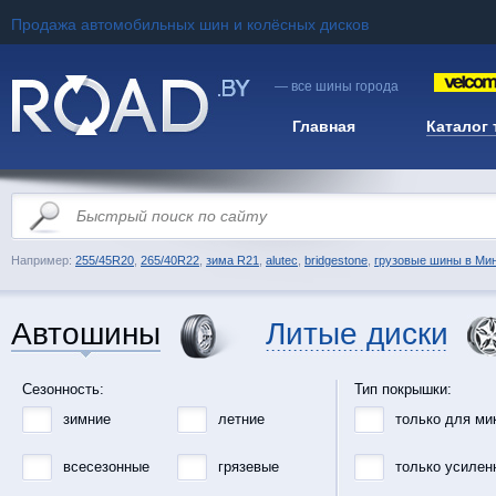
Продажа автомобильных шин и колёсных дисков
— все шины города
Главная
Каталог
Например:
255/45R20
,
265/40R22
,
зима R21
,
alutec
,
bridgestone
,
грузовые шины в Ми
Автошины
Литые диски
Сезонность:
Тип покрышки:
зимние
летние
только для ми
всесезонные
грязевые
только усилен