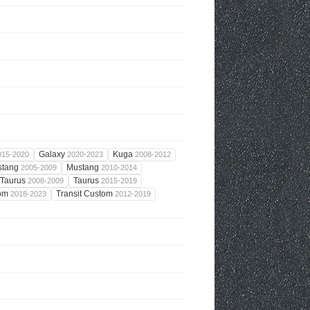
Galaxy
Kuga
015-2020
2020-2023
2008-2012
stang
Mustang
2005-2009
2010-2014
Taurus
Taurus
2008-2009
2015-2019
tom
Transit Custom
2018-2023
2012-2019