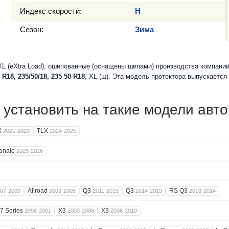
Индекс скорости:
H
Сезон:
Зима
L (eXtra Load), ошипованные (оснащены шипами) производства компани
 R18, 235/50/18, 235 50 R18
, XL (ш). Эта модель протектора выпускаетс
установить на такие модели авт
X
TLX
2021-2023
2024-2025
onale
2025-2026
Allroad
Q3
Q3
RS Q3
07-2009
2003-2005
2011-2015
2014-2019
2013-2014
7 Series
X3
X3
1998-2001
2003-2006
2006-2010