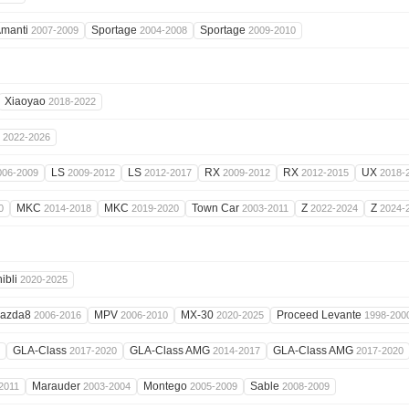
manti
Sportage
Sportage
2007-2009
2004-2008
2009-2010
Xiaoyao
2018-2022
1
2022-2026
LS
LS
RX
RX
UX
006-2009
2009-2012
2012-2017
2009-2012
2012-2015
2018-
MKC
MKC
Town Car
Z
Z
0
2014-2018
2019-2020
2003-2011
2022-2024
2024-
ibli
2020-2025
azda8
MPV
MX-30
Proceed Levante
2006-2016
2006-2010
2020-2025
1998-200
GLA-Class
GLA-Class AMG
GLA-Class AMG
2017-2020
2014-2017
2017-2020
Marauder
Montego
Sable
2011
2003-2004
2005-2009
2008-2009