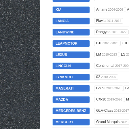
Amanti
A
KIA
2004-2006
Flavia
LANCIA
2011-2014
Rongyao
LANDWIND
2019-2022
B10
C0
LEAPMOTOR
2025-2026
LM
LS
LEXUS
2019-2023
2
Continental
LINCOLN
2017-202
02
LYNK&CO
2018-2025
Ghibli
Gh
MASERATI
2013-2020
CX-30
M
MAZDA
2019-2026
GLA-Class
MERCEDES-BENZ
2013-2017
Grand Marquis
MERCURY
2003-