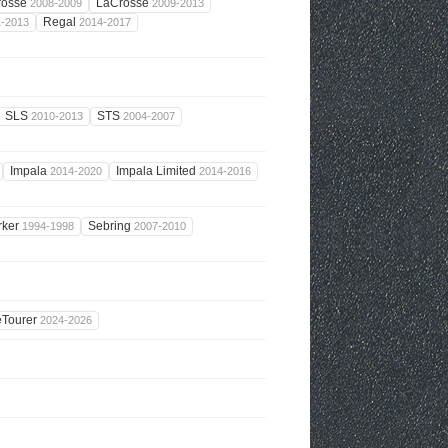
rosse
LaCrosse
2008-2009
2009-2013
Regal
1-2013
2014-2017
SLS
STS
2010-2013
2004-2007
Impala
Impala Limited
2014-2020
2014-2016
rker
Sebring
1994-1998
2007-2010
eTourer
2024-2026