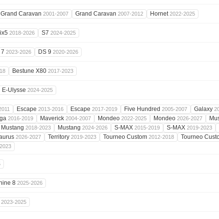
Grand Caravan
Grand Caravan
Hornet
2001-2007
2007-2012
2022-2025
ix5
S7
2018-2026
2024-2025
 7
DS 9
2023-2026
2020-2026
Bestune X80
18
2017-2023
E-Ulysse
2024-2025
Escape
Escape
Five Hundred
Galaxy
2011
2013-2016
2017-2019
2005-2007
2
ga
Maverick
Mondeo
Mondeo
Mu
2016-2019
2004-2007
2022-2025
2026-2027
Mustang
Mustang
S-MAX
S-MAX
2018-2023
2024-2026
2015-2019
2019-2023
aurus
Territory
Tourneo Custom
Tourneo Cus
2026-2027
2019-2023
2012-2018
2023
5
hine 8
2025-2026
i
2023-2025