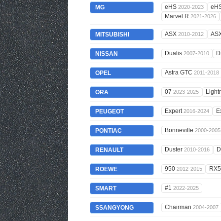
eHS
eH
MG
2020-2023
Marvel R
2021-2026
ASX
AS
MITSUBISHI
2010-2012
Dualis
D
NISSAN
2007-2010
Astra GTC
OPEL
2011-2018
07
Light
ORA
2023-2025
Expert
E
PEUGEOT
2016-2024
Bonneville
PONTIAC
2000-2005
Duster
D
RENAULT
2010-2016
950
RX
ROEWE
2012-2015
#1
SMART
2022-2025
Chairman
SSANGYONG
2004-2007