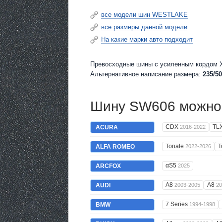
все модели шин WESTLAKE
все размеры данной модели
На какие марки авто подходит
Превосходные шины c усиленным кордом X
Альтернативное написание размера:
235/50
Шину SW606 можно 
CDX
TL
ACURA
2016-2022
Tonale
T
ALFA ROMEO
2022-2026
αS5
ARCFOX
2025
A8
A8
AUDI
2003-2005
20
7 Series
BMW
1994-1998