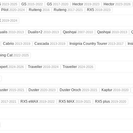
S
GS
GS
Hector
Hector
2023-2025
2015-2022
2017-2020
2019-2023
2023-2026
Pilot
Ruiteng
Ruiteng
RX5
2020-2024
2016
2017-2021
2018-2023
X
2019-2024
ualis
Dualis+2
Qashqai
Qashqai
2010-2013
2010-2013
2007-2010
2010-2013
Cabrio
Cascada
Insignia Country Tourer
Ins
2013-2019
2013-2019
2013-2017
ning Cat
2022-2025
xpert
Traveller
Traveller
2024-2026
2016-2024
2024-2026
uster
Duster
Duster Oroch
Kaptur
2015-2021
2020-2023
2015-2021
2016-2020
5
RX5 eMAX
RX5 MAX
RX5 plus
2017-2021
2019-2022
2019-2021
2019-2020