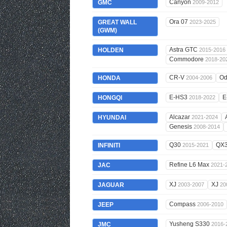
Canyon
GMC
2009-2012
Ora 07
GREAT WALL
2023-2025
(GWM)
Astra GTC
HOLDEN
2015-2016
Commodore
2018-20
CR-V
Od
HONDA
2004-2006
E-HS3
E
HONGQI
2018-2022
Alcazar
HYUNDAI
2021-2024
Genesis
2008-2014
Q30
QX
INFINITI
2015-2021
Refine L6 Max
JAC
2021-
XJ
XJ
JAGUAR
2003-2007
20
Compass
JEEP
2006-2010
Yusheng S330
JMC
2016-