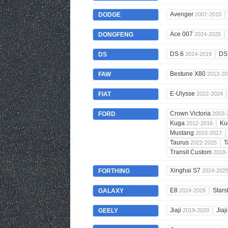
Avenger
DODGE
2007-2010
Ace 007
DONGFENG
2024-2025
DS 6
DS
DS
2014-2019
Bestune X80
FAW
2013-20
E-Ulysse
FIAT
2022-2024
Crown Victoria
FORD
2003-
Kuga
Ku
2012-2016
Mustang
2015-2017
Taurus
T
2022-2025
Transit Custom
2018-
Xinghai S7
FORTHING
2024-202
E8
Stars
GALAXY
2024-2026
Jiaji
Jiaj
GEELY
2019-2020