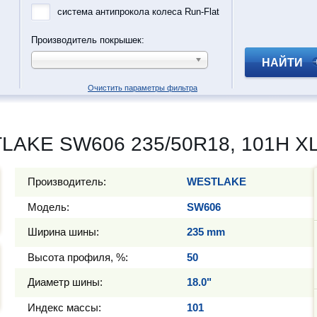
система антипрокола колеса Run-Flat
Производитель покрышек:
НАЙТИ
Очистить параметры фильтра
AKE SW606 235/50R18, 101H XL
Производитель:
WESTLAKE
Модель:
SW606
Ширина шины:
235 mm
Высота профиля, %:
50
Диаметр шины:
18.0"
Индекс массы:
101