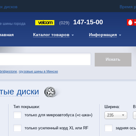
х дисков
Время 
147-15-00
(029)
е шины города
лавная
Каталог товаров
Информация
bridgestone
,
грузовые шины в Минске
тые диски
Тип покрышки:
Ширина:
В
только для микроавтобуса («с-шка»)
235
только усиленный корд XL или RF
задняя ос