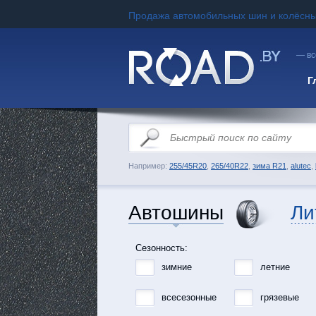
Продажа автомобильных шин и колёсны
— вс
Г
Например:
255/45R20
,
265/40R22
,
зима R21
,
alutec
,
Автошины
Ли
Сезонность:
зимние
летние
всесезонные
грязевые