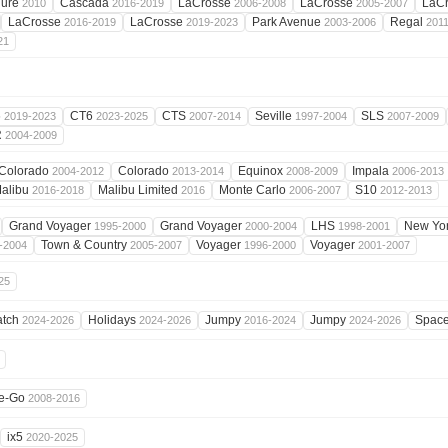
lure
Cascada
LaCrosse
LaCrosse
LaC
2010
2016-2019
2006-2008
2005-2007
LaCrosse
LaCrosse
Park Avenue
Regal
2016-2019
2019-2023
2003-2006
201
21
6
CT6
CTS
Seville
SLS
2019-2023
2023-2025
2007-2014
1997-2004
2007-2009
R
2004-2009
Colorado
Colorado
Equinox
Impala
2004-2012
2013-2014
2008-2009
2006-2013
alibu
Malibu Limited
Monte Carlo
S10
2016-2018
2016
2006-2007
2012-2013
Grand Voyager
Grand Voyager
LHS
New Yo
1995-2000
2000-2004
1998-2001
Town & Country
Voyager
Voyager
-2004
2005-2007
1996-2000
2001-2007
25
atch
Holidays
Jumpy
Jumpy
Spac
2024-2026
2024-2026
2016-2024
2024-2026
e-Go
2008-2016
ix5
2020-2025