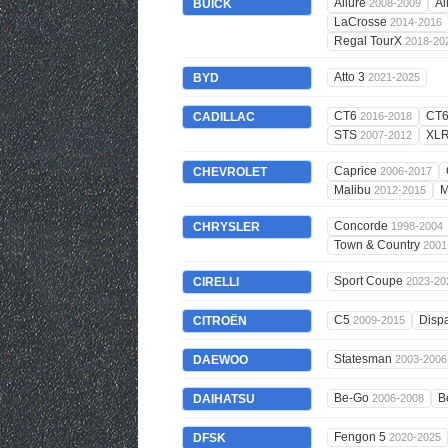
Allure
Al
BUICK
2008-2009
LaCrosse
2014-2016
Regal TourX
2018-20
Atto 3
BYD
2021-2025
CT6
CT
CADILLAC
2016-2018
STS
XL
2007-2012
Caprice
CHEVROLET
2006-2017
Malibu
M
2012-2015
Concorde
CHRYSLER
1998-2004
Town & Country
2001
Sport Coupe
CIRELLI
2023-20
C5
Disp
CITROËN
2009-2015
Statesman
DAEWOO
2003-2006
Be-Go
B
DAIHATSU
2006-2008
Fengon 5
DFSK
2020-2025