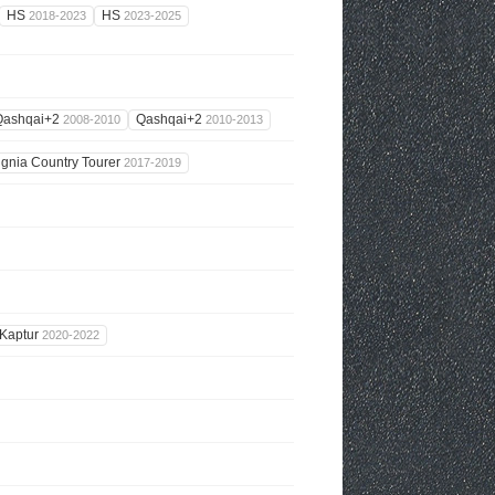
HS
HS
2018-2023
2023-2025
Qashqai+2
Qashqai+2
2008-2010
2010-2013
ignia Country Tourer
2017-2019
Kaptur
2020-2022