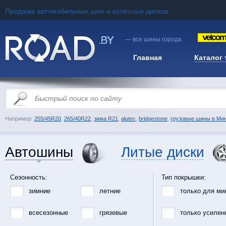
Продажа автомобильных шин и колёсных дисков
— все шины города
Главная
Каталог
Например:
255/45R20
,
265/40R22
,
зима R21
,
alutec
,
bridgestone
,
грузовые шины в Ми
Автошины
Литые диски
Сезонность:
Тип покрышки:
зимние
летние
только для ми
всесезонные
грязевые
только усилен