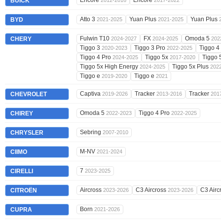
Encore
Encore
BUICK
2012-2016
2017-2022
Atto 3
Yuan Plus
Yuan Plus
BYD
2021-2025
2021-2025
Fulwin T10
FX
Omoda 5
CHERY
2024-2027
2024-2025
202
Tiggo 3
Tiggo 3 Pro
Tiggo 4
2020-2023
2022-2025
Tiggo 4 Pro
Tiggo 5x
Tiggo 
2024-2025
2017-2020
Tiggo 5x High Energy
Tiggo 5x Plus
2024-2025
202
Tiggo e
Tiggo e
2019-2020
2021
Captiva
Tracker
Tracker
CHEVROLET
2019-2026
2013-2016
201
Omoda 5
Tiggo 4 Pro
CHIREY
2022-2023
2022-2025
Sebring
CHRYSLER
2007-2010
M-NV
CIIMO
2021-2024
7
CIRELLI
2023-2025
Aircross
C3 Aircross
C3 Airc
CITROËN
2023-2026
2023-2026
Born
CUPRA
2021-2026