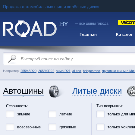
Продажа автомобильных шин и колёсных дисков
— все шины города
Главная
Каталог
Например:
255/45R20
,
265/40R22
,
зима R21
,
alutec
,
bridgestone
,
грузовые шины в Ми
Автошины
Литые диски
Сезонность:
Тип покрышки:
зимние
летние
только для ми
всесезонные
грязевые
только усилен