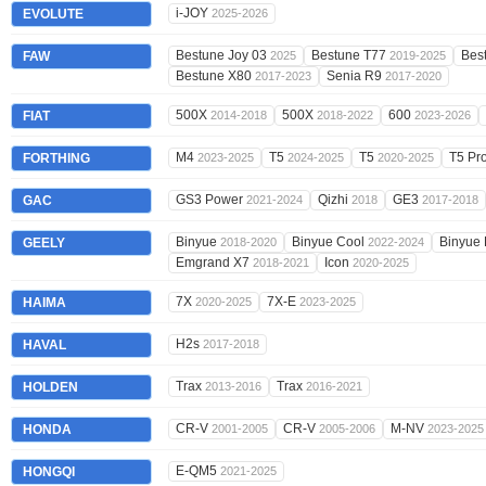
i-JOY
EVOLUTE
2025-2026
Bestune Joy 03
Bestune T77
Bes
FAW
2025
2019-2025
Bestune X80
Senia R9
2017-2023
2017-2020
500X
500X
600
FIAT
2014-2018
2018-2022
2023-2026
M4
T5
T5
T5 Pr
FORTHING
2023-2025
2024-2025
2020-2025
GS3 Power
Qizhi
GE3
GAC
2021-2024
2018
2017-2018
Binyue
Binyue Cool
Binyue
GEELY
2018-2020
2022-2024
Emgrand X7
Icon
2018-2021
2020-2025
7X
7X-E
HAIMA
2020-2025
2023-2025
H2s
HAVAL
2017-2018
Trax
Trax
HOLDEN
2013-2016
2016-2021
CR-V
CR-V
M-NV
HONDA
2001-2005
2005-2006
2023-2025
E-QM5
HONGQI
2021-2025