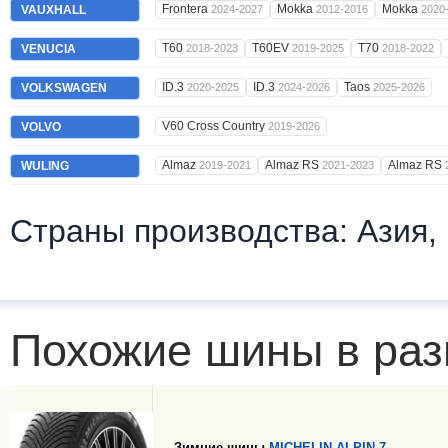
Frontera
Mokka
Mokka
VAUXHALL
2024-2027
2012-2016
2020
T60
T60EV
T70
VENUCIA
2018-2023
2019-2025
2018-2022
ID.3
ID.3
Taos
VOLKSWAGEN
2020-2025
2024-2026
2025-2026
V60 Cross Country
VOLVO
2019-2026
Almaz
Almaz RS
Almaz RS
WULING
2019-2021
2021-2023
Страны производства: Азия,
Похожие шины в раз
Зимние шины
MICHELIN ALPIN 7