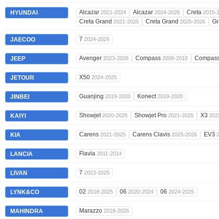
Alcazar
Alcazar
Creta
HYUNDAI
2021-2024
2024-2026
2015-
Creta Grand
Creta Grand
Gr
2021-2025
2025-2026
7
JAECOO
2024-2026
Avenger
Compass
Compas
JEEP
2023-2026
2006-2010
X50
JETOUR
2024-2025
Guanjing
Konect
JINBEI
2019-2020
2019-2020
Showjet
Showjet Pro
X3
KAIYI
2020-2025
2021-2025
202
Carens
Carens Clavis
EV3
KIA
2021-2025
2025-2026
Flavia
LANCIA
2011-2014
7
LIVAN
2023-2025
02
06
06
LYNK&CO
2018-2025
2020-2024
2024-2025
Marazzo
MAHINDRA
2018-2026