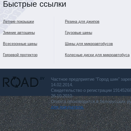
Быстрые ссылки
Летние покрышки
Резина для джипов
Зимние автошины
Грузовые шины
Всесезонные шины
Шины для микроавтобусов
Грязевой протектор
Колесные диски для микроавтобуса
Частное предприятие "Город шин" заре
14.02.2014.
Свидетельство о регистрации 191452
26.10.2010.
Оплата производится в белорусских р
для покупателя.