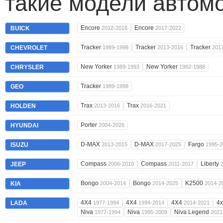
такие модели автом
Encore
Encore
BUICK
2012-2016
2017-2022
Tracker
Tracker
Tracker
CHEVROLET
1989-1998
2013-2016
201
New Yorker
New Yorker
CHRYSLER
1989-1993
1982-1988
Tracker
GEO
1989-1998
Trax
Trax
HOLDEN
2013-2016
2016-2021
Porter
HYUNDAI
2004-2026
D-MAX
D-MAX
Fargo
ISUZU
2013-2015
2017-2025
1995-2
Compass
Compass
Liberty
JEEP
2006-2010
2011-2017
Bongo
Bongo
K2500
KIA
2004-2014
2014-2025
2014-2
4X4
4X4
4X4
4
LADA
1977-1994
1994-2014
2014-2021
Niva
Niva
Niva Legend
1977-1994
1995-2009
2021