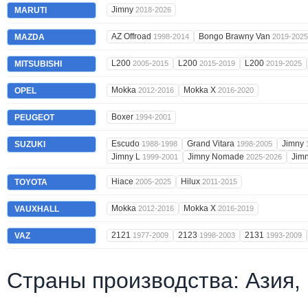
Jimny
MARUTI
2018-2026
AZ Offroad
Bongo Brawny Van
MAZDA
1998-2014
2019-2025
L200
L200
L200
MITSUBISHI
2005-2015
2015-2019
2019-2025
Mokka
Mokka X
OPEL
2012-2016
2016-2020
Boxer
PEUGEOT
1994-2001
Escudo
Grand Vitara
Jimny
SUZUKI
1988-1998
1998-2005
Jimny L
Jimny Nomade
Jimn
1999-2001
2025-2026
Hiace
Hilux
TOYOTA
2005-2025
2011-2015
Mokka
Mokka X
VAUXHALL
2012-2016
2016-2019
2121
2123
2131
VAZ
1977-2009
1998-2003
1993-2009
Страны производства: Азия,