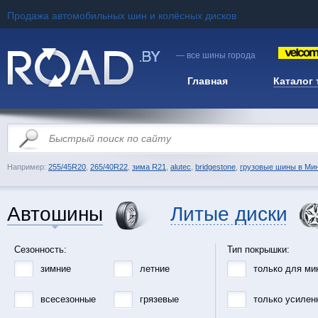
Продажа автомобильных шин и колёсных дисков
— все шины города
Главная
Каталог
Например:
255/45R20
,
265/40R22
,
зима R21
,
alutec
,
bridgestone
,
грузовые шины в Ми
Автошины
Литые диски
Сезонность:
Тип покрышки:
зимние
летние
только для ми
всесезонные
грязевые
только усилен