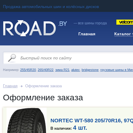
Продажа автомобильных шин и колёсных дисков
— все шины города
Главная
Каталог
Например:
255/45R20
,
265/40R22
,
зима R21
,
alutec
,
bridgestone
,
грузовые шины в Ми
Главная
Оформление заказа
Оформление заказа
NORTEC WT-580 205/70R16, 97
4 шт.
В наличии: