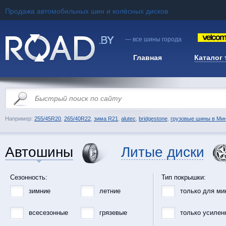
Продажа автомобильных шин и колёсных дисков
— все шины города
Главная
Каталог
Например:
255/45R20
,
265/40R22
,
зима R21
,
alutec
,
bridgestone
,
грузовые шины в Ми
Автошины
Литые диски
Сезонность:
Тип покрышки:
зимние
летние
только для ми
всесезонные
грязевые
только усилен