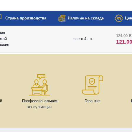
Страна производства
Наличие на складе
Цен
зия
124.00 
итай
всего 4 шт.
121.0
оссия
ей
Профессиональная
Гарантия
консультация