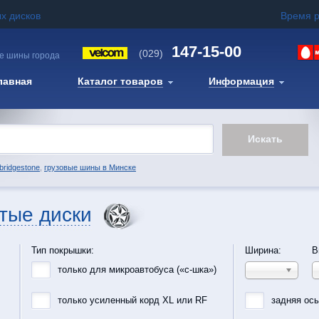
х дисков
Время 
147-15-00
(029)
е шины города
лавная
Каталог товаров
Информация
bridgestone
,
грузовые шины в Минске
тые диски
Тип покрышки:
Ширина:
В
только для микроавтобуса («с-шка»)
только усиленный корд XL или RF
задняя ос