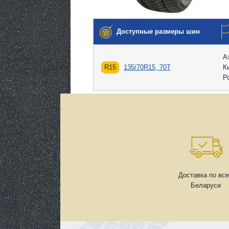
Доступные размеры шин
А
R15
135/70R15, 70T
К
Р
Доставка по вс
Беларуси