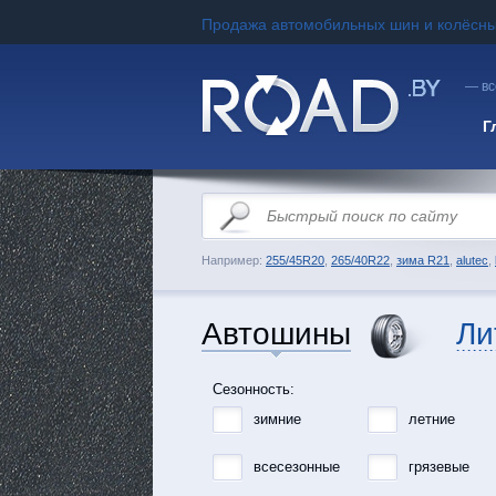
Продажа автомобильных шин и колёсны
— вс
Г
Например:
255/45R20
,
265/40R22
,
зима R21
,
alutec
,
Автошины
Ли
Сезонность:
зимние
летние
всесезонные
грязевые