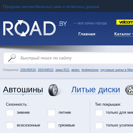
Продажа автомобильных шин и колёсных дисков
— все шины города
Главная
Каталог
Например:
255/45R20
,
265/40R22
,
зима R21
,
alutec
,
bridgestone
,
грузовые шины в Ми
Автошины
Литые диски
Сезонность:
Тип покрышки:
зимние
летние
только для ми
всесезонные
грязевые
только усилен