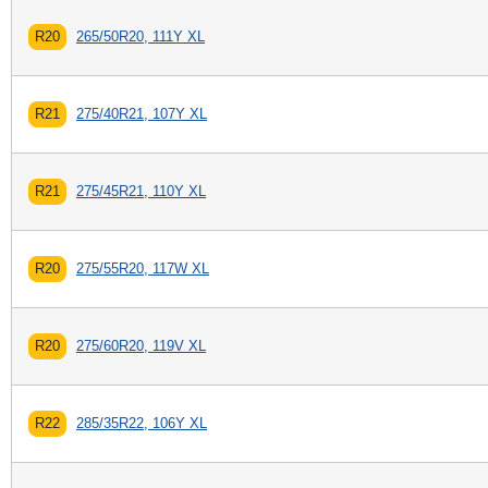
R20
265/50R20, 111Y XL
R21
275/40R21, 107Y XL
R21
275/45R21, 110Y XL
R20
275/55R20, 117W XL
R20
275/60R20, 119V XL
R22
285/35R22, 106Y XL