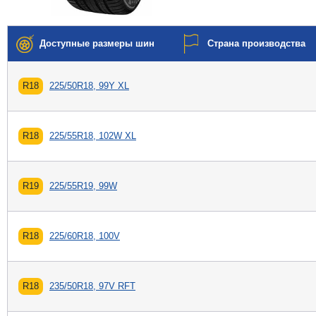
Доступные размеры шин
Страна производства
R18
225/50R18, 99Y XL
R18
225/55R18, 102W XL
R19
225/55R19, 99W
R18
225/60R18, 100V
R18
235/50R18, 97V RFT