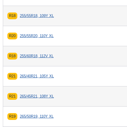
R18
255/55R18, 109Y XL
R20
255/55R20, 110Y XL
R18
255/60R18, 112V XL
R21
265/40R21, 105Y XL
R21
265/45R21, 108Y XL
R19
265/50R19, 110Y XL