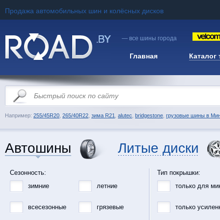
Продажа автомобильных шин и колёсных дисков
— все шины города
Главная
Каталог
Например:
255/45R20
,
265/40R22
,
зима R21
,
alutec
,
bridgestone
,
грузовые шины в Ми
Автошины
Литые диски
Сезонность:
Тип покрышки:
зимние
летние
только для ми
всесезонные
грязевые
только усилен