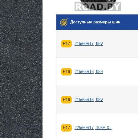
Доступные размеры шин
R17
215/60R17, 96V
R16
215/65R16, 98H
R16
215/65R16, 98V
R17
225/60R17, 103H XL