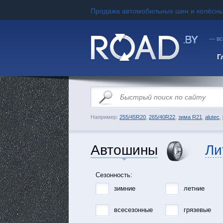
Продажа автомобильных шин и колёсны
— вс
Г
Например:
255/45R20
,
265/40R22
,
зима R21
,
alutec
,
Автошины
Ли
Сезонность:
зимние
летние
всесезонные
грязевые