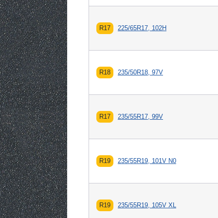
R17
225/65R17, 102H
R18
235/50R18, 97V
R17
235/55R17, 99V
R19
235/55R19, 101V N0
R19
235/55R19, 105V XL