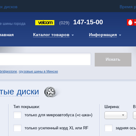
х дисков
Время 
147-15-00
(029)
е шины города
лавная
Каталог товаров
Информация
bridgestone
,
грузовые шины в Минске
тые диски
Тип покрышки:
Ширина:
В
только для микроавтобуса («с-шка»)
только усиленный корд XL или RF
задняя ос