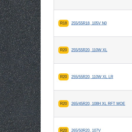
R18
255/55R18, 105V N0
R20
255/55R20, 110W XL
R20
255/55R20, 110W XL LR
R20
265/45R20, 108H XL RFT MOE
R20
265/50R20, 107V