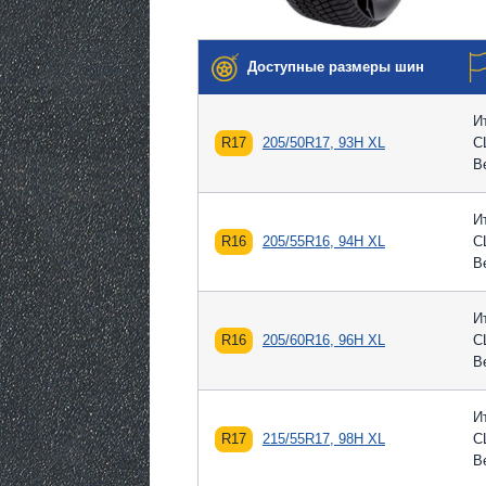
Доступные размеры шин
И
R17
205/50R17, 93H XL
С
В
И
R16
205/55R16, 94H XL
С
В
И
R16
205/60R16, 96H XL
С
В
И
R17
215/55R17, 98H XL
С
В