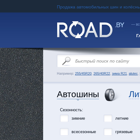
Продажа автомобильных шин и колёсны
— вс
Г
Например:
255/45R20
,
265/40R22
,
зима R21
,
alutec
,
Автошины
Ли
Сезонность:
зимние
летние
всесезонные
грязевые