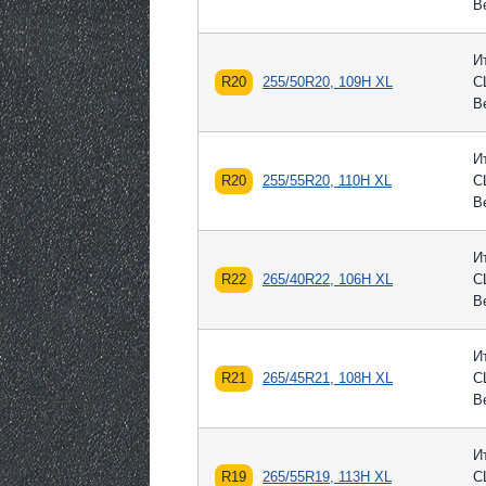
В
И
R20
255/50R20, 109H XL
С
В
И
R20
255/55R20, 110H XL
С
В
И
R22
265/40R22, 106H XL
С
В
И
R21
265/45R21, 108H XL
С
В
И
R19
265/55R19, 113H XL
С