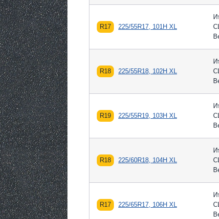
И
R17
225/55R17, 101H XL
С
В
И
R18
225/55R18, 102H XL
С
В
И
R19
225/55R19, 103H XL
С
В
И
R18
225/60R18, 104H XL
С
В
И
R17
225/65R17, 106H XL
С
В