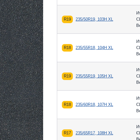
И
R19
235/50R19, 103H XL
С
В
И
R18
235/55R18, 104H XL
С
В
И
R19
235/55R19, 105H XL
С
В
И
R18
235/60R18, 107H XL
С
В
И
R17
235/65R17, 108H XL
С
В