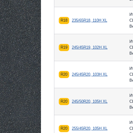
И
R18
235/65R18, 110H XL
С
В
И
R19
245/45R19, 102H XL
С
В
И
R20
245/45R20, 103H XL
С
В
И
R20
245/50R20, 105H XL
С
В
И
R20
255/45R20, 105H XL
С