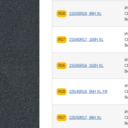
И
R18
215/55R18, 99H XL
С
В
И
R17
215/60R17, 100H XL
С
В
И
R16
215/65R16, 102H XL
С
В
И
R18
225/45R18, 95H XL FR
С
В
И
R17
225/50R17, 98H XL
С
В