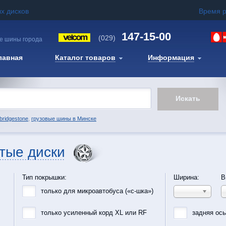
х дисков
Время 
147-15-00
(029)
е шины города
лавная
Каталог товаров
Информация
bridgestone
,
грузовые шины в Минске
тые диски
Тип покрышки:
Ширина:
В
только для микроавтобуса («с-шка»)
только усиленный корд XL или RF
задняя ос