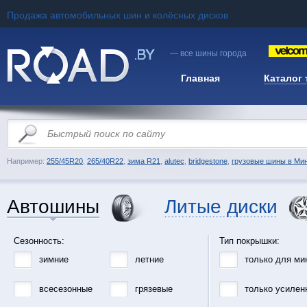
Продажа автомобильных шин и колёсных дисков
— все шины города
Главная
Каталог
Например:
255/45R20
,
265/40R22
,
зима R21
,
alutec
,
bridgestone
,
грузовые шины в Ми
Автошины
Литые диски
Сезонность:
Тип покрышки:
зимние
летние
только для ми
всесезонные
грязевые
только усилен