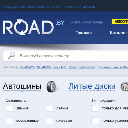
Продажа автомобильных шин и колёсных дисков
— все шины города
Главная
Каталог
Например:
255/45R20
,
265/40R22
,
зима R21
,
alutec
,
bridgestone
,
грузовые шины в Ми
Автошины
Литые диски
Сезонность:
Тип покрышки:
зимние
летние
только для ми
всесезонные
грязевые
только усилен