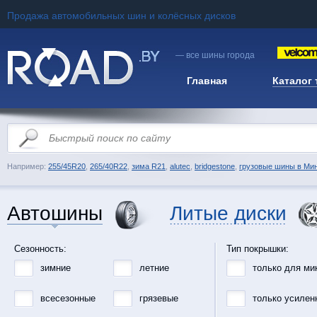
Продажа автомобильных шин и колёсных дисков
— все шины города
Главная
Каталог
Например:
255/45R20
,
265/40R22
,
зима R21
,
alutec
,
bridgestone
,
грузовые шины в Ми
Автошины
Литые диски
Сезонность:
Тип покрышки:
зимние
летние
только для ми
всесезонные
грязевые
только усилен