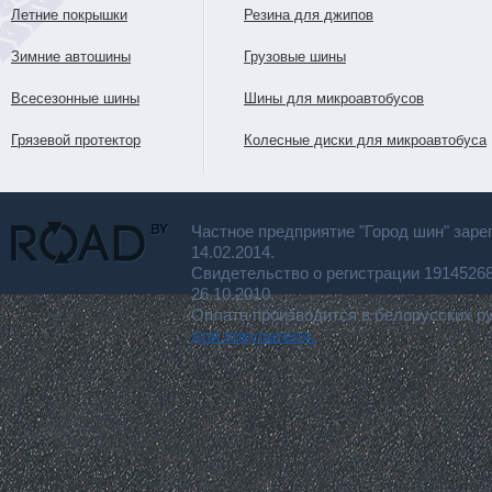
Летние покрышки
Резина для джипов
Зимние автошины
Грузовые шины
Всесезонные шины
Шины для микроавтобусов
Грязевой протектор
Колесные диски для микроавтобуса
Частное предприятие "Город шин" заре
14.02.2014.
Свидетельство о регистрации 191452
26.10.2010.
Оплата производится в белорусских р
для покупателя.