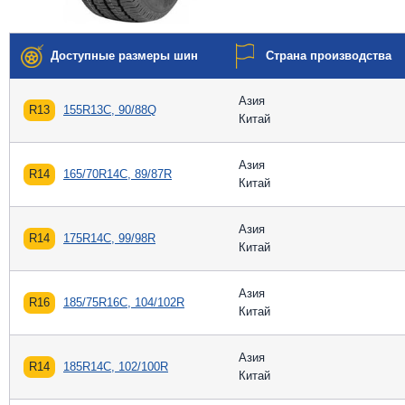
Доступные размеры шин
Страна производства
Азия
R13
155R13C, 90/88Q
Китай
Азия
R14
165/70R14C, 89/87R
Китай
Азия
R14
175R14C, 99/98R
Китай
Азия
R16
185/75R16C, 104/102R
Китай
Азия
R14
185R14C, 102/100R
Китай