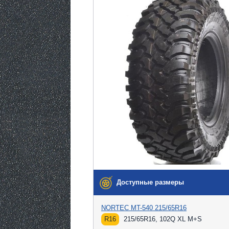
Доступные размеры
NORTEC MT-540 215/65R16
R16
215/65R16, 102Q XL M+S