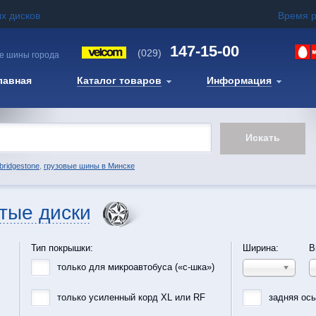
х дисков
Время 
147-15-00
(029)
е шины города
лавная
Каталог товаров
Информация
bridgestone
,
грузовые шины в Минске
тые диски
Тип покрышки:
Ширина:
В
только для микроавтобуса («с-шка»)
только усиленный корд XL или RF
задняя ос