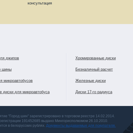
консультация
для джипов
Хромированные диски
е шины
Безналичный расчет
я микроавтобусов
Железные диски
е диски для микроавтобуса
Диски 17-го радиуса
тие "Город шин" зарегистрировано в торговом реестре 14.02.2014.
 регистрации 191452685 выдано Мингорисполкомом 26.10.2010.
тся в белорусских рублях.
Документы выдаваемые для покупателя.