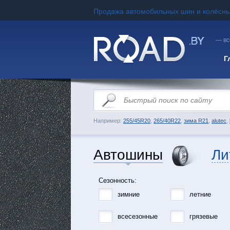
Продажа автомобильных шин и колёсны
— вс
Г
Например:
255/45R20
,
265/40R22
,
зима R21
,
alutec
,
Автошины
Ли
Сезонность:
зимние
летние
всесезонные
грязевые