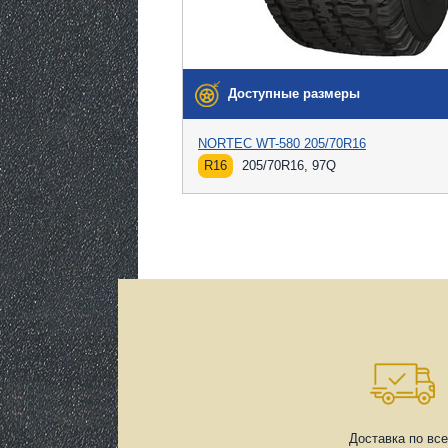
Доступные размеры
NORTEC WT-580 205/70R16
R16
205/70R16, 97Q
Доставка по вс