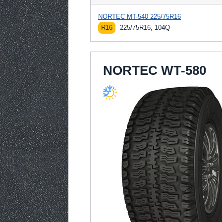
NORTEC MT-540 225/75R16
R16
225/75R16, 104Q
NORTEC WT-580