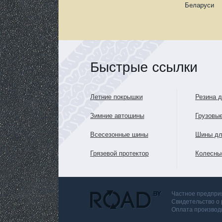
Беларуси
Быстрые ссылки
Летние покрышки
Резина 
Зимние автошины
Грузовы
Всесезонные шины
Шины дл
Грязевой протектор
Колесны
Частное предприя
Свидетельство о
Оплата производи