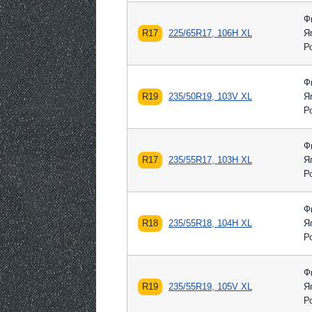
Ф
R17
225/65R17, 106H XL
Я
Р
Ф
R19
235/50R19, 103V XL
Я
Р
Ф
R17
235/55R17, 103H XL
Я
Р
Ф
R18
235/55R18, 104H XL
Я
Р
Ф
R19
235/55R19, 105V XL
Я
Р