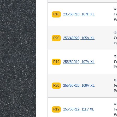
Ф
R18
235/60R18, 107H XL
Я
Р
Ф
R20
255/45R20, 105V XL
Я
Р
Ф
R19
255/50R19, 107V XL
Я
Р
Ф
R20
255/50R20, 109V XL
Я
Р
Ф
R19
255/55R19, 111V XL
Я
Р