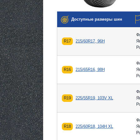
Доступные размеры шин
Ф
R17
215/60R17, 96H
Я
Р
Ф
R16
215/65R16, 98H
Я
Р
Ф
R19
225/55R19, 103V XL
Я
Р
Ф
R18
225/60R18, 104H XL
Я
Р