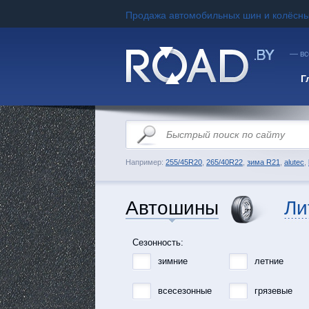
Продажа автомобильных шин и колёсны
— вс
Г
Например:
255/45R20
,
265/40R22
,
зима R21
,
alutec
,
Автошины
Ли
Сезонность:
зимние
летние
всесезонные
грязевые