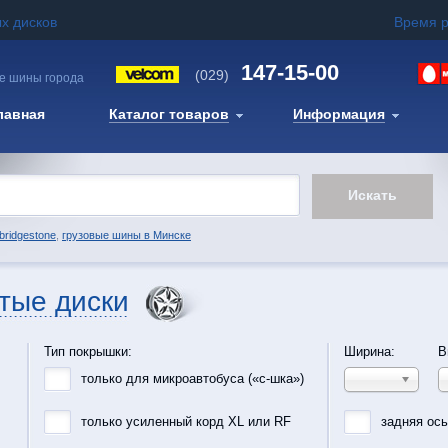
х дисков
Время 
147-15-00
(029)
е шины города
лавная
Каталог товаров
Информация
bridgestone
,
грузовые шины в Минске
тые диски
Тип покрышки:
Ширина:
В
только для микроавтобуса («с-шка»)
только усиленный корд XL или RF
задняя ос