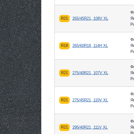
Ф
R21
265/45R21, 108V XL
Я
Р
Ф
R18
265/60R18, 114H XL
Я
Р
Ф
R21
275/40R21, 107V XL
Я
Р
Ф
R21
275/45R21, 110V XL
Я
Р
Ф
R21
295/40R21, 111V XL
Я
Р