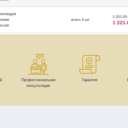
инляндия
1 257.00
пония
всего 4 шт.
1 221
оссия
ей
Профессиональная
Гарантия
консультация