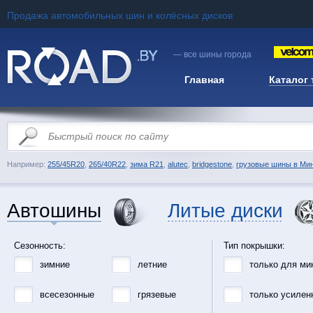
Продажа автомобильных шин и колёсных дисков
— все шины города
Главная
Каталог
Например:
255/45R20
,
265/40R22
,
зима R21
,
alutec
,
bridgestone
,
грузовые шины в Ми
Автошины
Литые диски
Сезонность:
Тип покрышки:
зимние
летние
только для ми
всесезонные
грязевые
только усилен