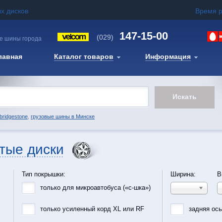
х дисков
Время 
147-15-00
(029)
е шины города
лавная
Каталог товаров
Информация
bridgestone
,
грузовые шины в Минске
тые диски
Тип покрышки:
Ширина:
В
только для микроавтобуса («с-шка»)
только усиленный корд XL или RF
задняя ос