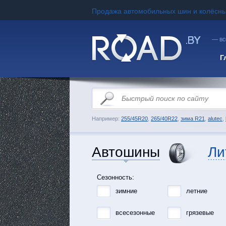
Продажа автомобильных шин и колёсны
— вс
Г
Например:
255/45R20
,
265/40R22
,
зима R21
,
alutec
,
Автошины
Ли
Сезонность:
зимние
летние
всесезонные
грязевые