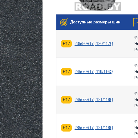
Доступные размеры шин
Ф
R17
235/80R17, 120/117Q
Я
Р
Ф
R17
245/70R17, 119/116Q
Я
Р
Ф
R17
245/75R17, 121/118Q
Я
Р
Ф
R17
285/70R17, 121/118Q
Я
Р