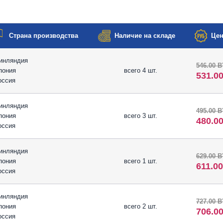
Страна производства
Наличие на складе
Цен
инляндия
546.00 
пония
всего 4 шт.
531.0
оссия
инляндия
495.00 
пония
всего 3 шт.
480.0
оссия
инляндия
629.00 
пония
всего 1 шт.
611.0
оссия
инляндия
727.00 
пония
всего 2 шт.
706.0
оссия