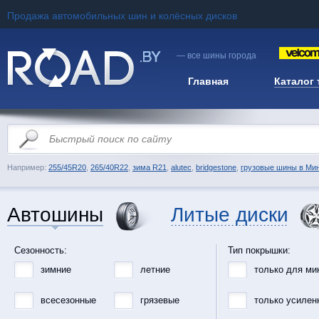
Продажа автомобильных шин и колёсных дисков
— все шины города
Главная
Каталог
Например:
255/45R20
,
265/40R22
,
зима R21
,
alutec
,
bridgestone
,
грузовые шины в Ми
Автошины
Литые диски
Сезонность:
Тип покрышки:
зимние
летние
только для ми
всесезонные
грязевые
только усилен