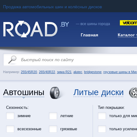
Продажа автомобильных шин и колёсных дисков
— все шины города
Главная
Каталог
Например:
255/45R20
,
265/40R22
,
зима R21
,
alutec
,
bridgestone
,
грузовые шины в Ми
Автошины
Литые диски
Сезонность:
Тип покрышки:
зимние
летние
только для ми
всесезонные
грязевые
только усилен