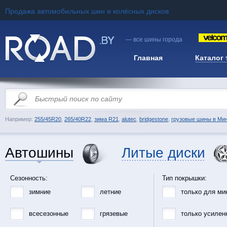
Продажа автомобильных шин и колёсных дисков
— все шины города
Главная
Каталог
Например:
255/45R20
,
265/40R22
,
зима R21
,
alutec
,
bridgestone
,
грузовые шины в Ми
Автошины
Литые диски
Сезонность:
Тип покрышки:
зимние
летние
только для ми
всесезонные
грязевые
только усилен