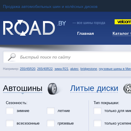
Продажа автомобильных шин и колёсных дисков
— все шины города
Главная
Каталог
Например:
255/45R20
,
265/40R22
,
зима R21
,
alutec
,
bridgestone
,
грузовые шины в Ми
Автошины
Литые диски
Сезонность:
Тип покрышки:
зимние
летние
только для ми
всесезонные
грязевые
только усилен