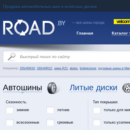
Продажа автомобильных шин и колёсных дисков
— все шины города
Главная
Каталог
Например:
255/45R20
,
265/40R22
,
зима R21
,
alutec
,
bridgestone
,
грузовые шины в Ми
Автошины
Литые диски
Сезонность:
Тип покрышки:
зимние
летние
только для ми
всесезонные
грязевые
только усилен