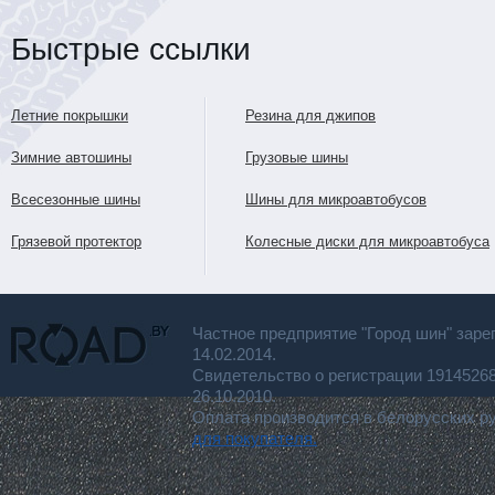
Быстрые ссылки
Летние покрышки
Резина для джипов
Зимние автошины
Грузовые шины
Всесезонные шины
Шины для микроавтобусов
Грязевой протектор
Колесные диски для микроавтобуса
Частное предприятие "Город шин" заре
14.02.2014.
Свидетельство о регистрации 191452
26.10.2010.
Оплата производится в белорусских р
для покупателя.