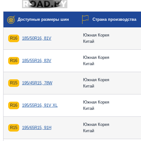
Доступные размеры шин
Страна производства
Южная Корея
R16
185/50R16, 81V
Китай
Южная Корея
R16
185/55R16, 83V
Китай
Южная Корея
R15
195/45R15, 78W
Китай
Южная Корея
R16
195/55R16, 91V XL
Китай
Южная Корея
R15
195/65R15, 91H
Китай