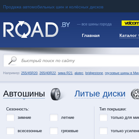
Продажа автомобильных шин и колёсных дисков
— все шины города
Главная
Каталог
Например:
255/45R20
,
265/40R22
,
зима R21
,
alutec
,
bridgestone
,
грузовые шины в Ми
Автошины
Литые диски
Сезонность:
Тип покрышки:
зимние
летние
только для ми
всесезонные
грязевые
только усилен