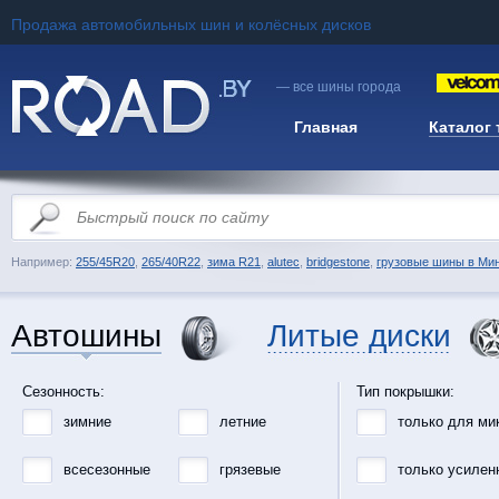
Продажа автомобильных шин и колёсных дисков
— все шины города
Главная
Каталог
Например:
255/45R20
,
265/40R22
,
зима R21
,
alutec
,
bridgestone
,
грузовые шины в Ми
Автошины
Литые диски
Сезонность:
Тип покрышки:
зимние
летние
только для ми
всесезонные
грязевые
только усилен