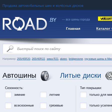
Продажа автомобильных шин и колёсных дисков
— все шины города
Главная
Каталог
Например:
255/45R20
,
265/40R22
,
зима R21
,
alutec
,
bridgestone
,
грузовые шины в Ми
Автошины
Литые диски
Сезонность:
Тип покрышки:
зимние
летние
только для ми
всесезонные
грязевые
только усилен