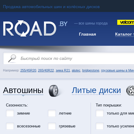
Продажа автомобильных шин и колёсных дисков
— все шины города
Главная
Каталог
Например:
255/45R20
,
265/40R22
,
зима R21
,
alutec
,
bridgestone
,
грузовые шины в Ми
Автошины
Литые диски
Сезонность:
Тип покрышки:
зимние
летние
только для ми
всесезонные
грязевые
только усилен