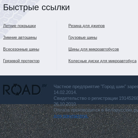
Быстрые ссылки
Летние покрышки
Резина для джипов
Зимние автошины
Грузовые шины
Всесезонные шины
Шины для микроавтобусов
Грязевой протектор
Колесные диски для микроавтобуса
Частное предприятие "Город шин" заре
14.02.2014.
Свидетельство о регистрации 191452
26.10.2010.
Оплата производится в белорусских р
для покупателя.