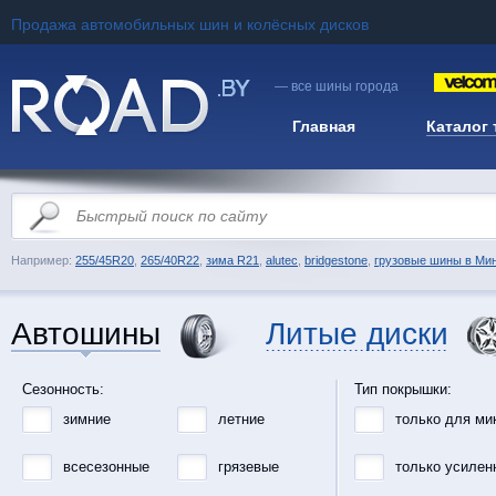
Продажа автомобильных шин и колёсных дисков
— все шины города
Главная
Каталог
Например:
255/45R20
,
265/40R22
,
зима R21
,
alutec
,
bridgestone
,
грузовые шины в Ми
Автошины
Литые диски
Сезонность:
Тип покрышки:
зимние
летние
только для ми
всесезонные
грязевые
только усилен