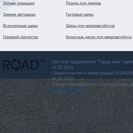
Летние покрышки
Резина для джипов
Зимние автошины
Грузовые шины
Всесезонные шины
Шины для микроавтобусов
Грязевой протектор
Колесные диски для микроавтобуса
Частное предприятие "Город шин" заре
14.02.2014.
Свидетельство о регистрации 191452
26.10.2010.
Оплата производится в белорусских р
для покупателя.