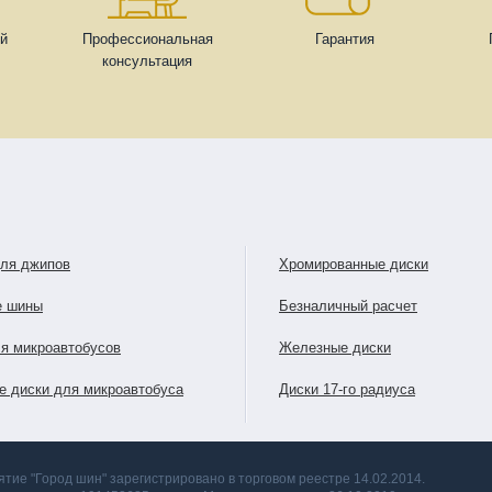
ей
Профессиональная
Гарантия
консультация
для джипов
Хромированные диски
е шины
Безналичный расчет
я микроавтобусов
Железные диски
е диски для микроавтобуса
Диски 17-го радиуса
тие "Город шин" зарегистрировано в торговом реестре 14.02.2014.