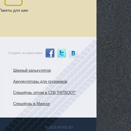
Пакеты для шин
Следите за новостями:
Шинный калькулятор
Аккумуляторы для грузовиков
Спецобувь оптом в СПб 'PATBOOT'
Спецобувь в Минске
© 2026 ROAD.BY