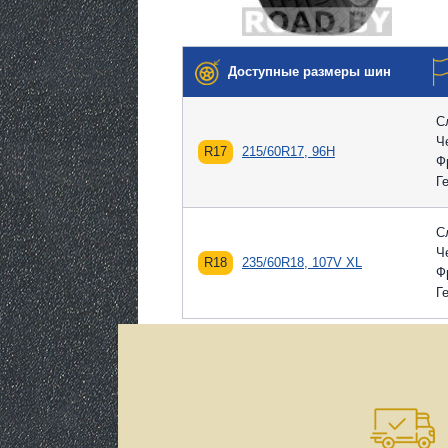
Доступные размеры шин
С
Ч
R17
215/60R17, 96H
Ф
Г
С
Ч
R18
235/60R18, 107V XL
Ф
Г