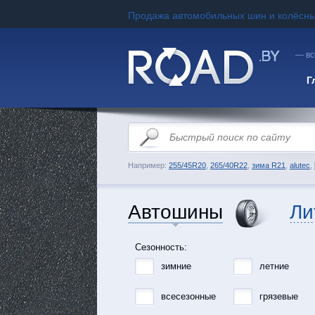
Продажа автомобильных шин и колёсны
— вс
Г
Например:
255/45R20
,
265/40R22
,
зима R21
,
alutec
,
Автошины
Ли
Сезонность:
зимние
летние
всесезонные
грязевые