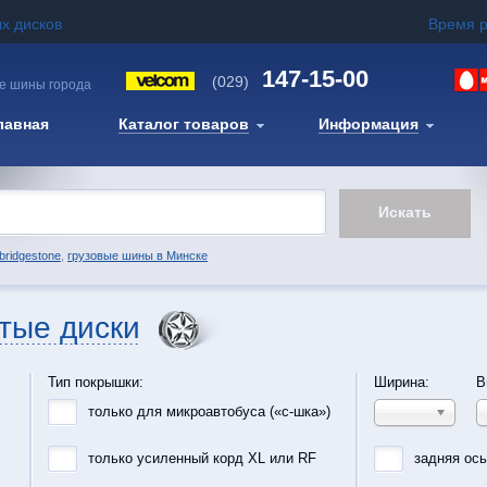
х дисков
Время 
147-15-00
(029)
е шины города
лавная
Каталог товаров
Информация
bridgestone
,
грузовые шины в Минске
тые диски
Тип покрышки:
Ширина:
В
только для микроавтобуса («с-шка»)
только усиленный корд XL или RF
задняя ос