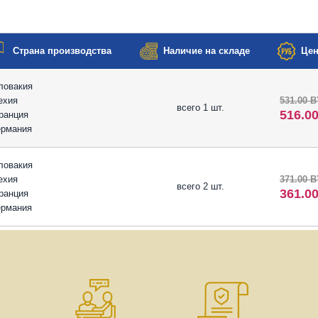
Страна производства
Наличие на складе
Цен
ловакия
ехия
531.00 
всего 1 шт.
516.0
ранция
ермания
ловакия
ехия
371.00 
всего 2 шт.
361.0
ранция
ермания