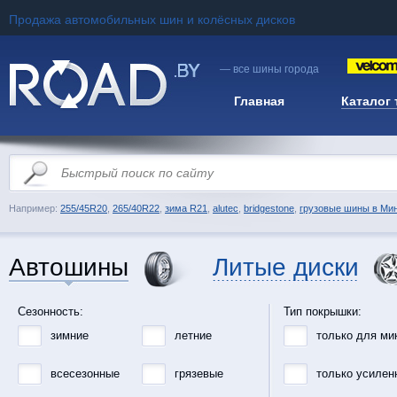
Продажа автомобильных шин и колёсных дисков
— все шины города
Главная
Каталог
Например:
255/45R20
,
265/40R22
,
зима R21
,
alutec
,
bridgestone
,
грузовые шины в Ми
Автошины
Литые диски
Сезонность:
Тип покрышки:
зимние
летние
только для ми
всесезонные
грязевые
только усилен