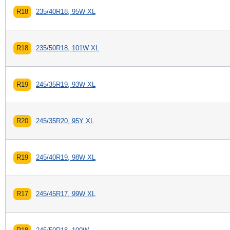
R18
235/40R18, 95W XL
R18
235/50R18, 101W XL
R19
245/35R19, 93W XL
R20
245/35R20, 95Y XL
R19
245/40R19, 98W XL
R17
245/45R17, 99W XL