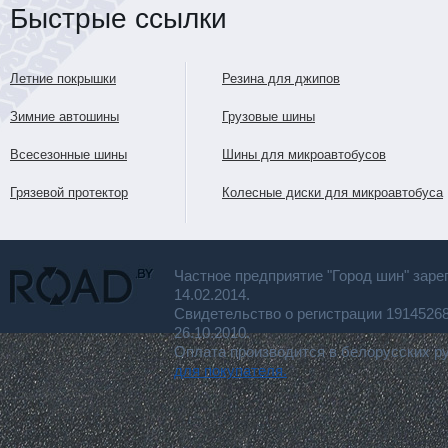
Быстрые ссылки
Летние покрышки
Резина для джипов
Зимние автошины
Грузовые шины
Всесезонные шины
Шины для микроавтобусов
Грязевой протектор
Колесные диски для микроавтобуса
Частное предприятие "Город шин" заре
14.02.2014.
Свидетельство о регистрации 191452
26.10.2010.
Оплата производится в белорусских р
для покупателя.