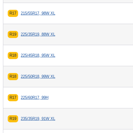
R17
215/55R17, 98W XL
R19
225/35R19, 88W XL
R18
225/45R18, 95W XL
R18
225/50R18, 99W XL
R17
225/60R17, 99H
R19
235/35R19, 91W XL