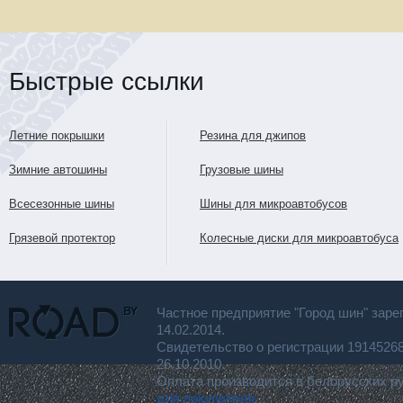
Быстрые ссылки
Летние покрышки
Резина для джипов
Зимние автошины
Грузовые шины
Всесезонные шины
Шины для микроавтобусов
Грязевой протектор
Колесные диски для микроавтобуса
Частное предприятие "Город шин" заре
14.02.2014.
Свидетельство о регистрации 191452
26.10.2010.
Оплата производится в белорусских р
для покупателя.