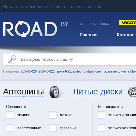
Продажа автомобильных шин и колёсных дисков
— все шины города
Главная
Каталог
Например:
255/45R20
,
265/40R22
,
зима R21
,
alutec
,
bridgestone
,
грузовые шины в Ми
Автошины
Литые диски
Сезонность:
Тип покрышки:
зимние
летние
только для ми
всесезонные
грязевые
только усилен