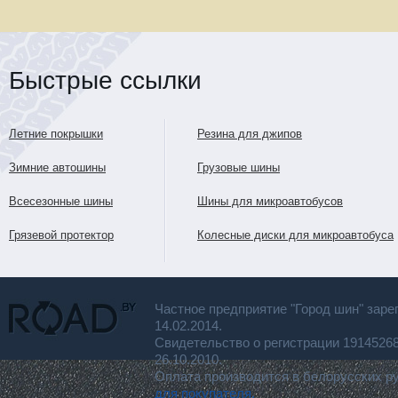
Быстрые ссылки
Летние покрышки
Резина для джипов
Зимние автошины
Грузовые шины
Всесезонные шины
Шины для микроавтобусов
Грязевой протектор
Колесные диски для микроавтобуса
Частное предприятие "Город шин" заре
14.02.2014.
Свидетельство о регистрации 191452
26.10.2010.
Оплата производится в белорусских р
для покупателя.