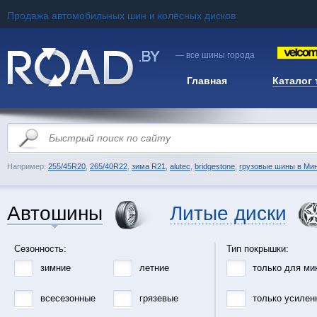
Продажа автомобильных шин и колёсных дисков
— все шины города
Главная
Каталог
Например:
255/45R20
,
265/40R22
,
зима R21
,
alutec
,
bridgestone
,
грузовые шины в Ми
Автошины
Литые диски
Сезонность:
Тип покрышки:
зимние
летние
только для ми
всесезонные
грязевые
только усилен