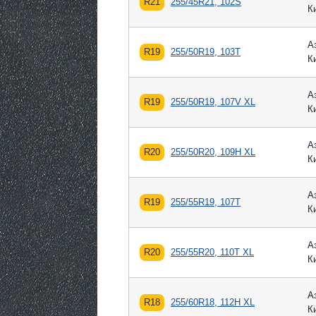
R21
255/45R21, 102S
К
А
R19
255/50R19, 103T
К
А
R19
255/50R19, 107V XL
К
А
R20
255/50R20, 109H XL
К
А
R19
255/55R19, 107T
К
А
R20
255/55R20, 110T XL
К
А
R18
255/60R18, 112H XL
К