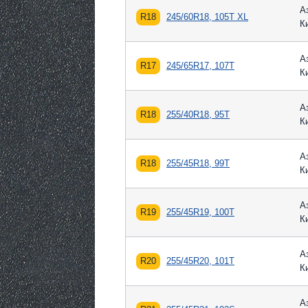
А
R18
245/60R18, 105T XL
К
А
R17
245/65R17, 107T
К
А
R18
255/40R18, 95T
К
А
R18
255/45R18, 99T
К
А
R19
255/45R19, 100T
К
А
R20
255/45R20, 101T
К
А