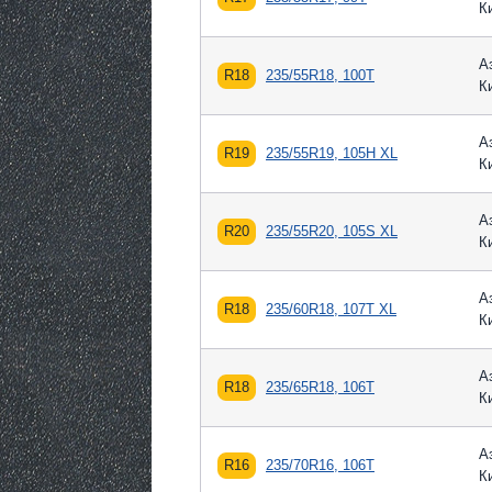
К
А
R18
235/55R18, 100T
К
А
R19
235/55R19, 105H XL
К
А
R20
235/55R20, 105S XL
К
А
R18
235/60R18, 107T XL
К
А
R18
235/65R18, 106T
К
А
R16
235/70R16, 106T
К