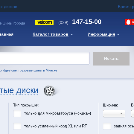
х дисков
Время 
147-15-00
(029)
е шины города
лавная
Каталог товаров
Информация
bridgestone
,
грузовые шины в Минске
тые диски
Тип покрышки:
Ширина:
В
только для микроавтобуса («с-шка»)
только усиленный корд XL или RF
задняя ос