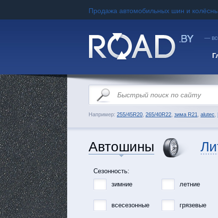
Продажа автомобильных шин и колёсны
— вс
Г
Например:
255/45R20
,
265/40R22
,
зима R21
,
alutec
,
Автошины
Ли
Сезонность:
зимние
летние
всесезонные
грязевые