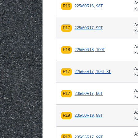
А
R16
225/60R16, 98T
К
А
R17
225/60R17, 99T
К
А
R18
225/60R18, 100T
К
А
R17
225/65R17, 106T XL
К
А
R17
235/50R17, 96T
К
А
R19
235/50R19, 99T
К
А
R17
235/55R17, 99T