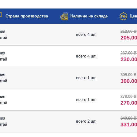
Страна производства
Наличие на складе
Цен
зия
212.00 
всего 4 шт.
205.0
итай
зия
237.00 
всего 4 шт.
230.0
итай
зия
309.00 
всего 1 шт.
300.0
итай
зия
279.00 
всего 1 шт.
270.0
итай
зия
340.00 
всего 2 шт.
331.0
итай