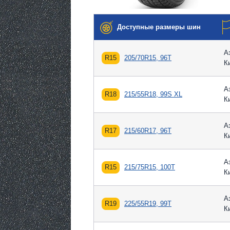
Доступные размеры шин
А
R15
205/70R15, 96T
К
А
R18
215/55R18, 99S XL
К
А
R17
215/60R17, 96T
К
А
R15
215/75R15, 100T
К
А
R19
225/55R19, 99T
К