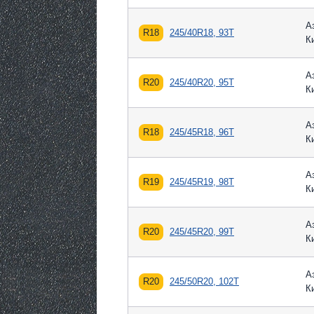
А
R18
245/40R18, 93T
К
А
R20
245/40R20, 95T
К
А
R18
245/45R18, 96T
К
А
R19
245/45R19, 98T
К
А
R20
245/45R20, 99T
К
А
R20
245/50R20, 102T
К