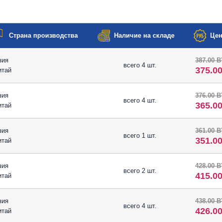
Страна производства
Наличие на складе
Цен
зия
387.00 
всего 4 шт.
375.0
итай
зия
376.00 
всего 4 шт.
365.0
итай
зия
361.00 
всего 1 шт.
351.0
итай
зия
428.00 
всего 2 шт.
415.0
итай
зия
438.00 
всего 4 шт.
426.0
итай