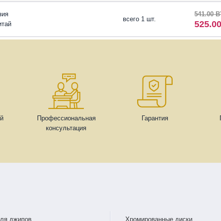
зия
541.00 
всего 1 шт.
525.0
итай
ей
Профессиональная
Гарантия
консультация
для джипов
Хромированные диски