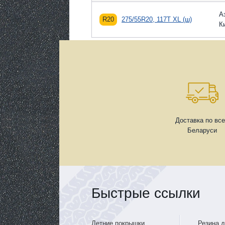
А
R20
275/55R20, 117T XL (ш)
К
Доставка по вс
Беларуси
Быстрые ссылки
Летние покрышки
Резина 