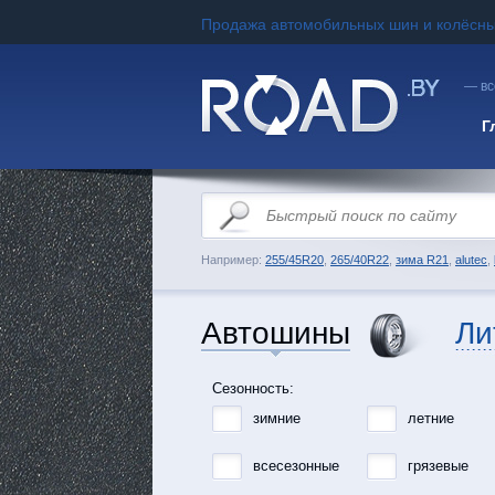
Продажа автомобильных шин и колёсны
— вс
Г
Например:
255/45R20
,
265/40R22
,
зима R21
,
alutec
,
Автошины
Ли
Сезонность:
зимние
летние
всесезонные
грязевые