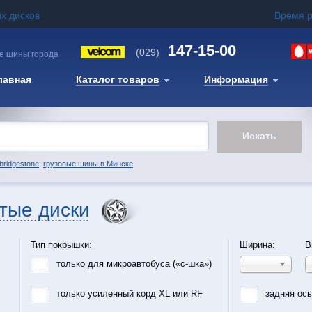
х дисков
Время 
147-15-00
(029)
е шины города
лавная
Каталог товаров
Информация
bridgestone
,
грузовые шины в Минске
тые диски
Тип покрышки:
Ширина:
В
только для микроавтобуса («с-шка»)
только усиленный корд XL или RF
задняя ос