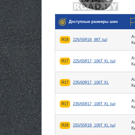
Доступные размеры шин
А
R18
225/55R18, 98T (ш)
К
А
R17
225/65R17, 106T XL (ш)
К
А
R17
235/60R17, 106T XL
К
А
R17
235/65R17, 108T XL (ш)
К
А
R18
255/55R18, 109T XL (ш)
К