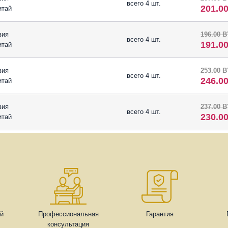
всего 4 шт.
201.0
итай
зия
196.00 
всего 4 шт.
191.0
итай
зия
253.00 
всего 4 шт.
246.0
итай
зия
237.00 
всего 4 шт.
230.0
итай
ей
Профессиональная
Гарантия
консультация