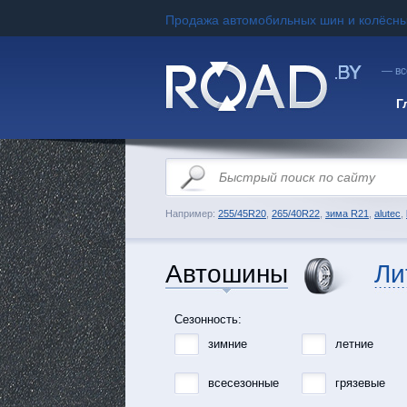
Продажа автомобильных шин и колёсны
— вс
Г
Например:
255/45R20
,
265/40R22
,
зима R21
,
alutec
,
Автошины
Ли
Сезонность:
зимние
летние
всесезонные
грязевые