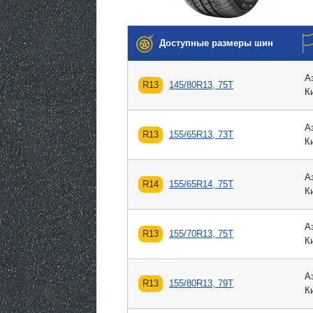
Доступные размеры шин
А
R13
145/80R13, 75T
К
А
R13
155/65R13, 73T
К
А
R14
155/65R14, 75T
К
А
R13
155/70R13, 75T
К
А
R13
155/80R13, 79T
К