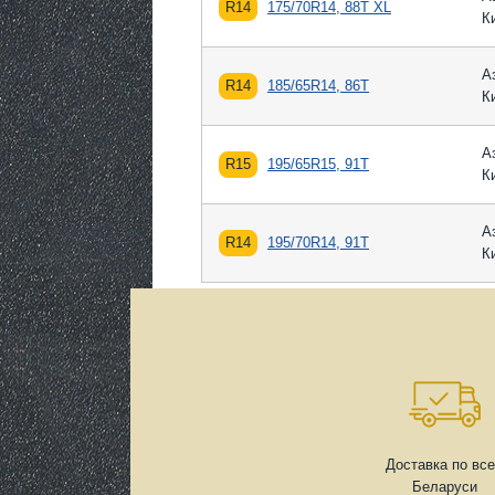
R14
175/70R14, 88T XL
К
А
R14
185/65R14, 86T
К
А
R15
195/65R15, 91T
К
А
R14
195/70R14, 91T
К
Доставка по вс
Беларуси