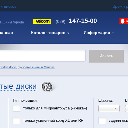
х дисков
Время 
147-15-00
(029)
е шины города
лавная
Каталог товаров
Информация
bridgestone
,
грузовые шины в Минске
тые диски
Тип покрышки:
Ширина:
В
только для микроавтобуса («с-шка»)
только усиленный корд XL или RF
задняя ос