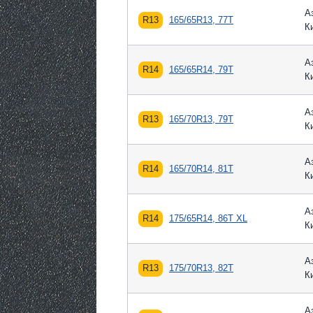
А
R13
165/65R13, 77T
К
А
R14
165/65R14, 79T
К
А
R13
165/70R13, 79T
К
А
R14
165/70R14, 81T
К
А
R14
175/65R14, 86T XL
К
А
R13
175/70R13, 82T
К
А