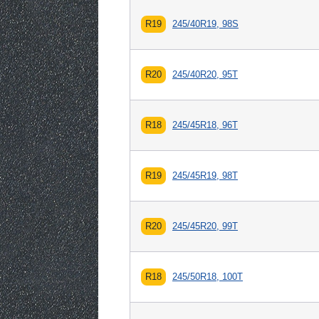
R19
245/40R19, 98S
R20
245/40R20, 95T
R18
245/45R18, 96T
R19
245/45R19, 98T
R20
245/45R20, 99T
R18
245/50R18, 100T