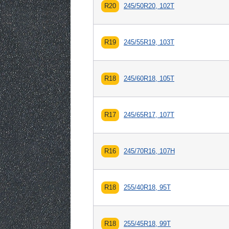
R20
245/50R20, 102T
R19
245/55R19, 103T
R18
245/60R18, 105T
R17
245/65R17, 107T
R16
245/70R16, 107H
R18
255/40R18, 95T
R18
255/45R18, 99T