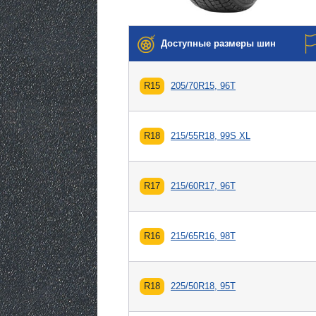
Доступные размеры шин
R15
205/70R15, 96T
R18
215/55R18, 99S XL
R17
215/60R17, 96T
R16
215/65R16, 98T
R18
225/50R18, 95T