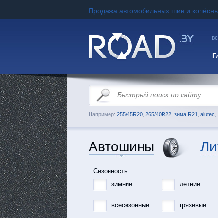
Продажа автомобильных шин и колёсны
— вс
Г
Например:
255/45R20
,
265/40R22
,
зима R21
,
alutec
,
Автошины
Ли
Сезонность:
зимние
летние
всесезонные
грязевые