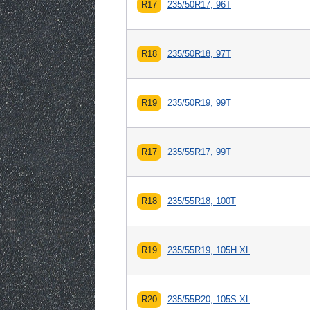
R17
235/50R17, 96T
R18
235/50R18, 97T
R19
235/50R19, 99T
R17
235/55R17, 99T
R18
235/55R18, 100T
R19
235/55R19, 105H XL
R20
235/55R20, 105S XL