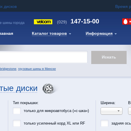
х дисков
Время 
147-15-00
(029)
е шины города
лавная
Каталог товаров
Информация
bridgestone
,
грузовые шины в Минске
тые диски
Тип покрышки:
Ширина:
В
только для микроавтобуса («с-шка»)
только усиленный корд XL или RF
задняя ос