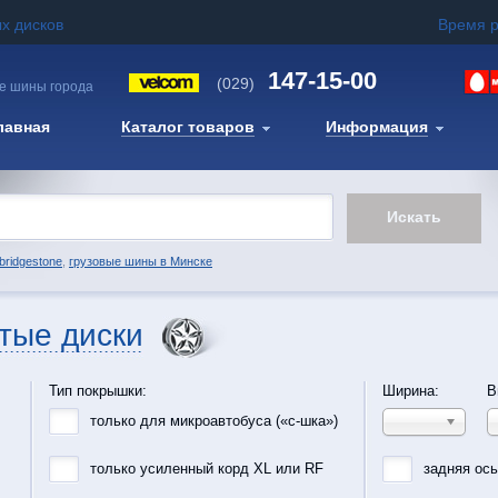
х дисков
Время 
147-15-00
(029)
е шины города
лавная
Каталог товаров
Информация
bridgestone
,
грузовые шины в Минске
тые диски
Тип покрышки:
Ширина:
В
только для микроавтобуса («с-шка»)
только усиленный корд XL или RF
задняя ос