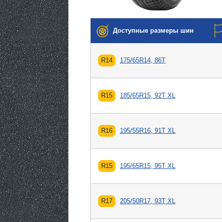
Доступные размеры шин
R14
175/65R14, 86T
R15
185/65R15, 92T XL
R16
195/55R16, 91T XL
R15
195/65R15, 95T XL
R17
205/50R17, 93T XL