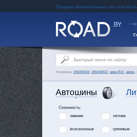
Продажа автомобильных шин и колёсны
— вс
Г
Например:
255/45R20
,
265/40R22
,
зима R21
,
alutec
,
Автошины
Ли
Сезонность:
зимние
летние
всесезонные
грязевые