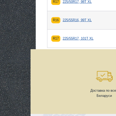
R17
225/50R17, 98T XL
R16
225/55R16, 99T XL
R17
225/55R17, 101T XL
Доставка по вс
Беларуси