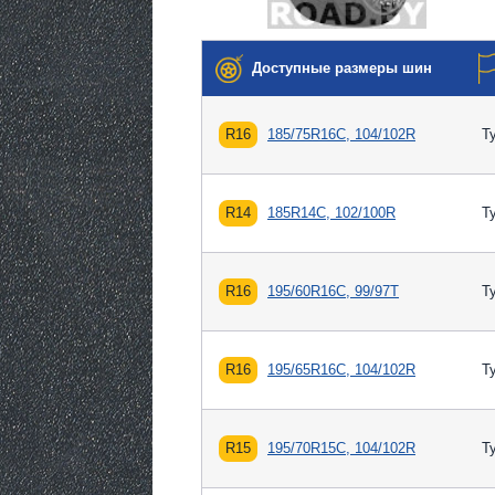
Доступные размеры шин
R16
185/75R16C, 104/102R
Т
R14
185R14C, 102/100R
Т
R16
195/60R16C, 99/97T
Т
R16
195/65R16C, 104/102R
Т
R15
195/70R15C, 104/102R
Т