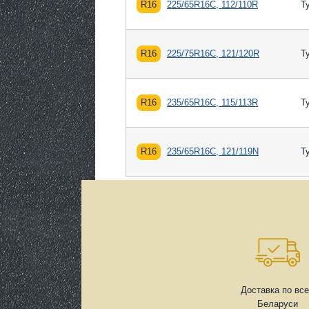
R16
225/65R16C, 112/110R
Т
R16
225/75R16C, 121/120R
Т
R16
235/65R16C, 115/113R
Т
R16
235/65R16C, 121/119N
Т
Доставка по вс
Беларуси