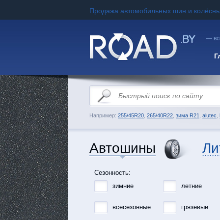
Продажа автомобильных шин и колёсны
— вс
Г
Например:
255/45R20
,
265/40R22
,
зима R21
,
alutec
,
Автошины
Ли
Сезонность:
зимние
летние
всесезонные
грязевые