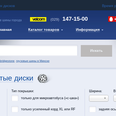
х дисков
Время 
147-15-00
(029)
е шины города
лавная
Каталог товаров
Информация
bridgestone
,
грузовые шины в Минске
тые диски
Тип покрышки:
Ширина:
В
только для микроавтобуса («с-шка»)
только усиленный корд XL или RF
задняя ос