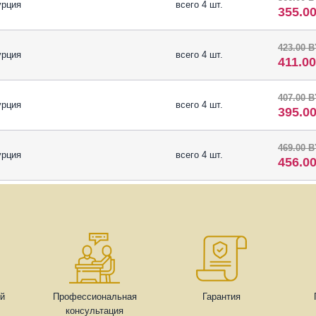
урция
всего 4 шт.
355.0
423.00 
урция
всего 4 шт.
411.0
407.00 
урция
всего 4 шт.
395.0
469.00 
урция
всего 4 шт.
456.0
ей
Профессиональная
Гарантия
консультация