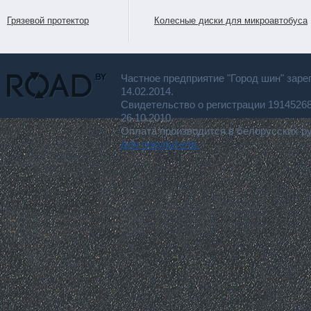
Грязевой протектор
Колесные диски для микроавтобуса
Частное предприятие "Город шин" заре
14.02.2014.
Свидетельство о регистрации 191452
26.10.2010.
Оплата производится в белорусских р
для покупателя.