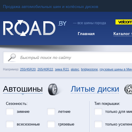
Продажа автомобильных шин и колёсных дисков
— все шины города
Главная
Каталог
Например:
255/45R20
,
265/40R22
,
зима R21
,
alutec
,
bridgestone
,
грузовые шины в Ми
Автошины
Литые диски
Сезонность:
Тип покрышки:
зимние
летние
только для ми
всесезонные
грязевые
только усилен