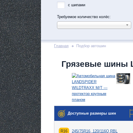
с шипами
Требуемое количество колёс:
Главная
Подбор автошин
Грязевые шины 
Доступные размеры шин
R16
245/75R16, 120/116Q RBL