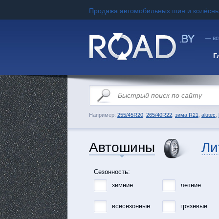
Продажа автомобильных шин и колёсны
— вс
Г
Например:
255/45R20
,
265/40R22
,
зима R21
,
alutec
,
Автошины
Ли
Сезонность:
зимние
летние
всесезонные
грязевые