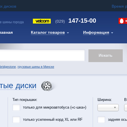
х дисков
Время 
147-15-00
(029)
е шины города
лавная
Каталог товаров
Информация
bridgestone
,
грузовые шины в Минске
тые диски
Тип покрышки:
Ширина:
В
только для микроавтобуса («с-шка»)
только усиленный корд XL или RF
задняя ос