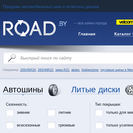
Продажа автомобильных шин и колёсных дисков
— все шины города
Главная
Каталог
Например:
255/45R20
,
265/40R22
,
зима R21
,
alutec
,
bridgestone
,
грузовые шины в Ми
Автошины
Литые диски
Сезонность:
Тип покрышки:
зимние
летние
только для ми
всесезонные
грязевые
только усилен