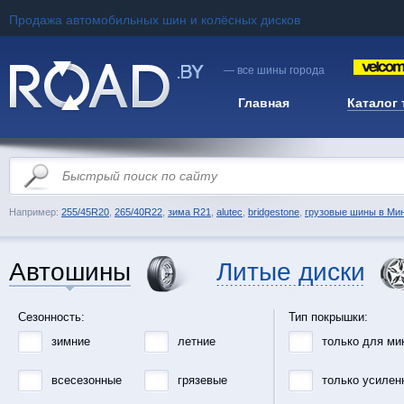
Продажа автомобильных шин и колёсных дисков
— все шины города
Главная
Каталог
Например:
255/45R20
,
265/40R22
,
зима R21
,
alutec
,
bridgestone
,
грузовые шины в Ми
Автошины
Литые диски
Сезонность:
Тип покрышки:
зимние
летние
только для ми
всесезонные
грязевые
только усилен