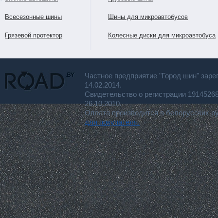
Всесезонные шины
Шины для микроавтобусов
Грязевой протектор
Колесные диски для микроавтобуса
Частное предприятие "Город шин" заре
14.02.2014.
Свидетельство о регистрации 191452
26.10.2010.
Оплата производится в белорусских р
для покупателя.